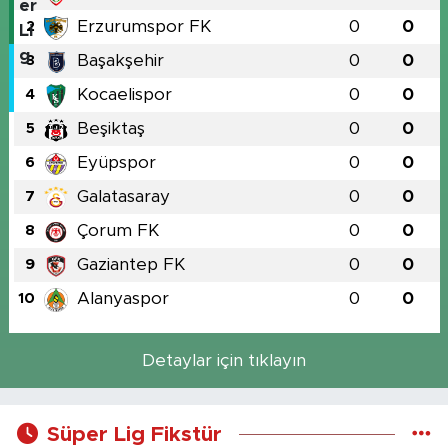
Erzurumspor FK
0
0
2
Başakşehir
0
0
3
Kocaelispor
0
0
4
Beşiktaş
0
0
5
Eyüpspor
0
0
6
Galatasaray
0
0
7
Çorum FK
0
0
8
Gaziantep FK
0
0
9
Alanyaspor
0
0
10
Detaylar için tıklayın
Süper Lig Fikstür