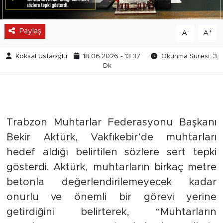
Paylaş
-
+
A
A
Köksal Ustaoğlu
18.06.2026 - 13:37
Okunma Süresi: 3
Dk
Trabzon Muhtarlar Federasyonu Başkanı
Bekir Aktürk, Vakfıkebir’de muhtarları
hedef aldığı belirtilen sözlere sert tepki
gösterdi. Aktürk, muhtarların birkaç metre
betonla değerlendirilemeyecek kadar
onurlu ve önemli bir görevi yerine
getirdiğini belirterek, “Muhtarların