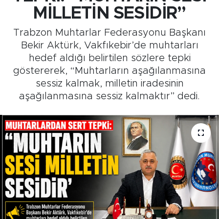
MİLLETİN SESİDİR”
Medya
Trabzon Muhtarlar Federasyonu Başkanı
Sağlık
Bekir Aktürk, Vakfıkebir’de muhtarları
hedef aldığı belirtilen sözlere tepki
Siyaset
göstererek, “Muhtarların aşağılanmasına
sessiz kalmak, milletin iradesinin
Teknoloji
aşağılanmasına sessiz kalmaktır” dedi.
GURBETTEN SILAYA
Foto Galeri
Köşe Yazarları
Manşet
Ulusal Son Dakika Haberleri