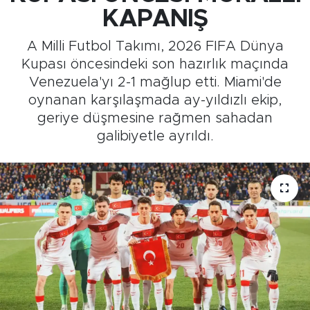
KAPANIŞ
Medya
A Milli Futbol Takımı, 2026 FIFA Dünya
Sağlık
Kupası öncesindeki son hazırlık maçında
Venezuela'yı 2-1 mağlup etti. Miami'de
Siyaset
oynanan karşılaşmada ay-yıldızlı ekip,
geriye düşmesine rağmen sahadan
Teknoloji
galibiyetle ayrıldı.
GURBETTEN SILAYA
Foto Galeri
Köşe Yazarları
Manşet
Ulusal Son Dakika Haberleri