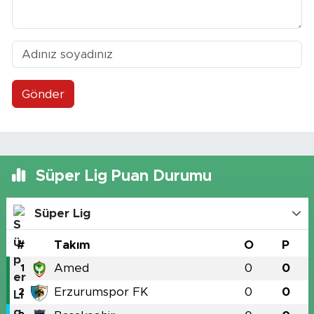
Gönder
Süper Lig Puan Durumu
Süper Lig
#
Takım
O
P
Amed
0
0
1
Erzurumspor FK
0
0
2