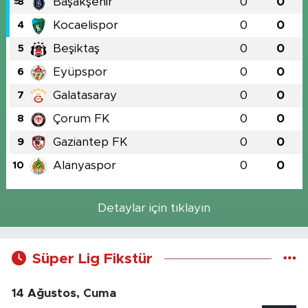
Başakşehir
0
0
3
Kocaelispor
0
0
4
Beşiktaş
0
0
5
Eyüpspor
0
0
6
Galatasaray
0
0
7
Çorum FK
0
0
8
Gaziantep FK
0
0
9
Alanyaspor
0
0
10
Detaylar için tıklayın
Süper Lig Fikstür
14 Ağustos, Cuma