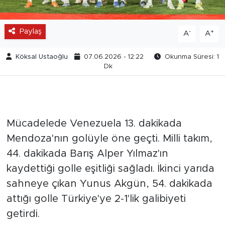
Paylaş
-
+
A
A
Köksal Ustaoğlu
07.06.2026 - 12:22
Okunma Süresi: 1
Dk
Mücadelede Venezuela 13. dakikada
Mendoza'nın golüyle öne geçti. Milli takım,
44. dakikada Barış Alper Yılmaz'ın
kaydettiği golle eşitliği sağladı. İkinci yarıda
sahneye çıkan Yunus Akgün, 54. dakikada
attığı golle Türkiye'ye 2-1'lik galibiyeti
getirdi.