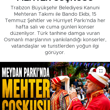
Trabzon Büyükşehir Belediyesi Kanuni
Medya
Mehteran Takımı ile Bando Ekibi, 15
Temmuz Şehitler ve Hürriyet Parkı'nda her
Sağlık
hafta salı ve cuma günleri konser
düzenliyor. Türk tarihine damga vuran
Siyaset
Osmanlı marşlarının yankılandığı konserler,
vatandaşlar ve turistlerden yoğun ilgi
Teknoloji
görüyor.
GURBETTEN SILAYA
Foto Galeri
Köşe Yazarları
Manşet
Ulusal Son Dakika Haberleri