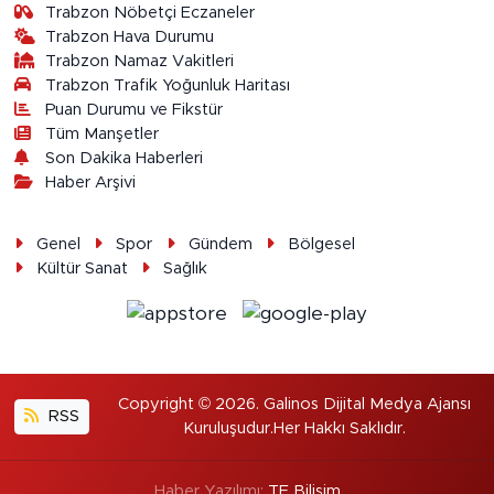
Trabzon Nöbetçi Eczaneler
Trabzon Hava Durumu
Trabzon Namaz Vakitleri
Trabzon Trafik Yoğunluk Haritası
Puan Durumu ve Fikstür
Tüm Manşetler
Son Dakika Haberleri
Haber Arşivi
Genel
Spor
Gündem
Bölgesel
Kültür Sanat
Sağlık
Copyright © 2026. Galinos Dijital Medya Ajansı
RSS
Kuruluşudur.Her Hakkı Saklıdır.
Haber Yazılımı:
TE Bilişim