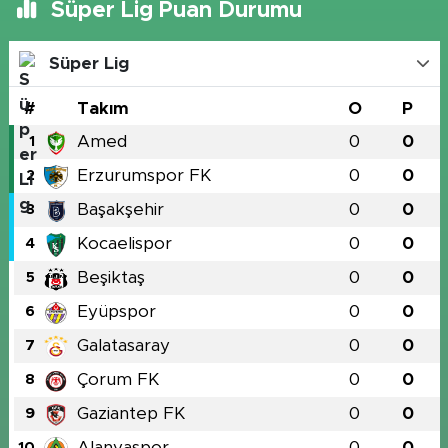
Süper Lig Puan Durumu
Süper Lig
#
Takım
O
P
Amed
0
0
1
Erzurumspor FK
0
0
2
Başakşehir
0
0
3
Kocaelispor
0
0
4
Beşiktaş
0
0
5
Eyüpspor
0
0
6
Galatasaray
0
0
7
Çorum FK
0
0
8
Gaziantep FK
0
0
9
Alanyaspor
0
0
10