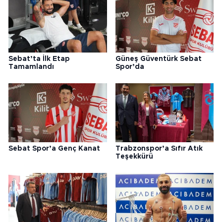
Sebat’ta İlk Etap
Güneş Güventürk Sebat
Tamamlandı
Spor’da
Sebat Spor’a Genç Kanat
Trabzonspor’a Sıfır Atık
Teşekkürü