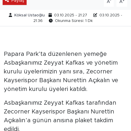
Paylaş
-
+
A
A
Köksal Ustaoğlu
03.10.2025 - 21:27
03.10.2025 -
21:36
Okunma Süresi: 1 Dk
Papara Park’ta düzenlenen yemeğe
Asbaşkanımız Zeyyat Kafkas ve yönetim
kurulu üyelerimizin yanı sıra, Zecorner
Kayserispor Başkanı Nurettin Açıkalın ve
yönetim kurulu üyeleri katıldı.
Asbaşkanımız Zeyyat Kafkas tarafından
Zecorner Kayserispor Başkanı Nurettin
Açıkalın’a günün anısına plaket takdim
edildi.