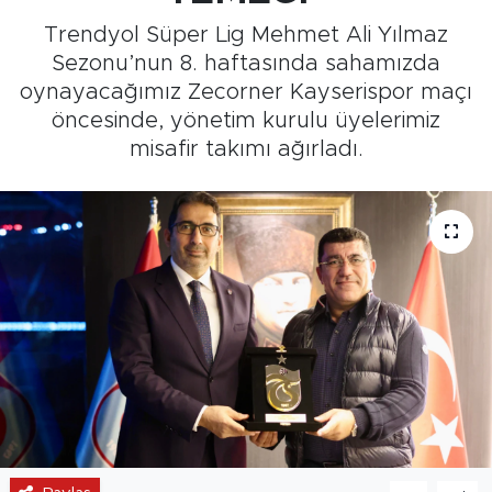
Trendyol Süper Lig Mehmet Ali Yılmaz
Medya
Sezonu’nun 8. haftasında sahamızda
oynayacağımız Zecorner Kayserispor maçı
Sağlık
öncesinde, yönetim kurulu üyelerimiz
misafir takımı ağırladı.
Siyaset
Teknoloji
GURBETTEN SILAYA
Foto Galeri
Köşe Yazarları
Manşet
Ulusal Son Dakika Haberleri