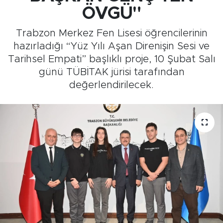
ÖVGÜ"
Medya
Trabzon Merkez Fen Lisesi öğrencilerinin
Sağlık
hazırladığı “Yüz Yılı Aşan Direnişin Sesi ve
Tarihsel Empati” başlıklı proje, 10 Şubat Salı
Siyaset
günü TÜBİTAK jürisi tarafından
değerlendirilecek.
Teknoloji
GURBETTEN SILAYA
Foto Galeri
Köşe Yazarları
Manşet
Ulusal Son Dakika Haberleri