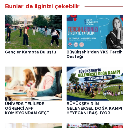
Bunlar da ilginizi çekebilir
Gençler Kampta Buluştu
Büyükşehir’den YKS Tercih
Desteği
ÜNİVERSİTELİLERE
BÜYÜKŞEHİR'İN
ÖĞRENCİ AFFI
GELENEKSEL DOĞA KAMPI
KOMİSYONDAN GEÇTİ
HEYECANI BAŞLIYOR