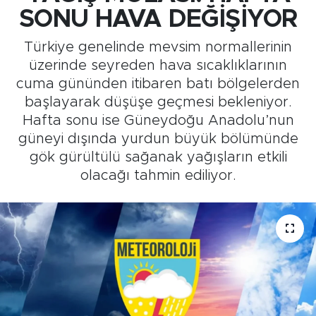
SONU HAVA DEĞİŞİYOR
Medya
Türkiye genelinde mevsim normallerinin
Sağlık
üzerinde seyreden hava sıcaklıklarının
cuma gününden itibaren batı bölgelerden
Siyaset
başlayarak düşüşe geçmesi bekleniyor.
Hafta sonu ise Güneydoğu Anadolu’nun
Teknoloji
güneyi dışında yurdun büyük bölümünde
gök gürültülü sağanak yağışların etkili
GURBETTEN SILAYA
olacağı tahmin ediliyor.
Foto Galeri
Köşe Yazarları
Manşet
Ulusal Son Dakika Haberleri