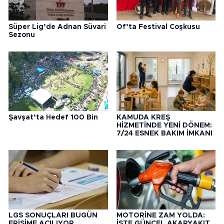
Süper Lig’de Adnan Süvari
Of’ta Festival Coşkusu
Sezonu
Şavşat’ta Hedef 100 Bin
KAMUDA KREŞ
HİZMETİNDE YENİ DÖNEM:
7/24 ESNEK BAKIM İMKANI
LGS SONUÇLARI BUGÜN
MOTORİNE ZAM YOLDA:
ERİŞİME AÇILIYOR
İŞTE GÜNCEL AKARYAKIT