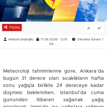
Paylaş
-
+
A
A
Köksal Ustaoğlu
17.06.2026 - 12:51
Okunma Süresi: 1
Dk
Meteoroloji tahminlerine göre, Ankara’da
bugün 31 derece olan sıcaklıkların hafta
sonu yağışla birlikte 24 dereceye kadar
düşmesi beklenirken, İstanbul’da cuma
gününden itibaren sağanak yağış