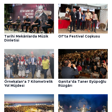
Tarihi Mekânlarda Müzik
Of’ta Festival Coşkusu
Dinletisi
Örnekalan’a 7 Kilometrelik
Ganita’da Taner Eyüpoğlu
Yol Müjdesi
Rüzgârı