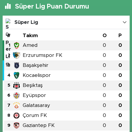
Süper Lig Puan Durumu
Süper Lig
#
Takım
O
P
Amed
0
0
1
Erzurumspor FK
0
0
2
Başakşehir
0
0
3
Kocaelispor
0
0
4
Beşiktaş
0
0
5
Eyüpspor
0
0
6
Galatasaray
0
0
7
Çorum FK
0
0
8
Gaziantep FK
0
0
9