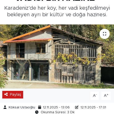
Karadeniz’de her köy, her vadi keşfedilmeyi
Medya
bekleyen ayrı bir kültür ve doğa hazinesi.
Sağlık
Siyaset
Teknoloji
GURBETTEN SILAYA
Foto Galeri
Köşe Yazarları
Paylaş
-
+
A
A
Manşet
Köksal Ustaoğlu
12.11.2025 - 13:06
12.11.2025 - 17:01
Okunma Süresi: 3 Dk
Ulusal Son Dakika Haberleri