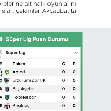
relerine ait halk oyunlarını
ne ait çekimler Akçaabat'ta
Süper Lig Puan Durumu
Süper Lig
#
Takım
O
P
Amed
0
0
1
Erzurumspor FK
0
0
2
Başakşehir
0
0
3
Kocaelispor
0
0
4
Beşiktaş
0
0
5