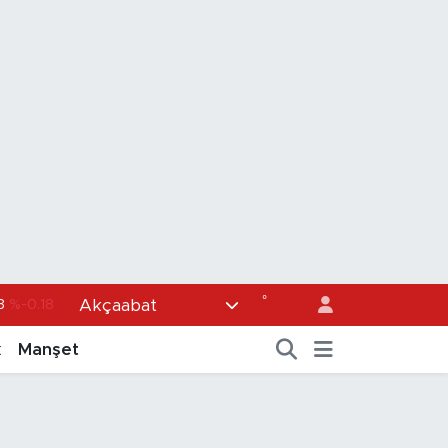
°
Akçaabat
36
%0.18
0
%0.32
k
Manşet
1
%0.38
5
%0.03