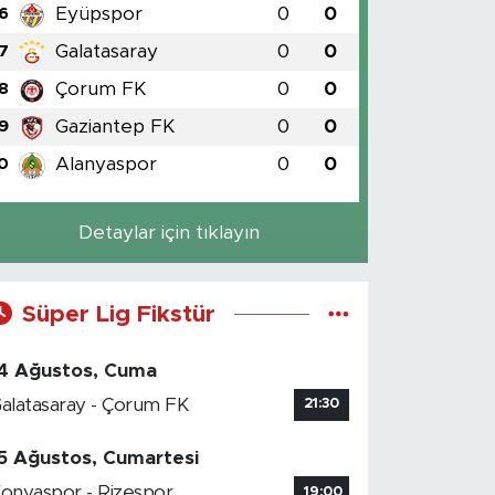
Eyüpspor
0
0
6
Galatasaray
0
0
7
Çorum FK
0
0
8
Gaziantep FK
0
0
9
Alanyaspor
0
0
0
Detaylar için tıklayın
Süper Lig Fikstür
4 Ağustos, Cuma
alatasaray - Çorum FK
21:30
5 Ağustos, Cumartesi
onyaspor - Rizespor
19:00