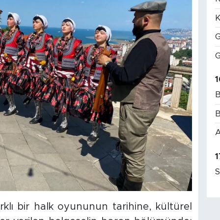
K
G
G
1
B
B
A
1
S
ı bir halk oyununun tarihine, kültürel