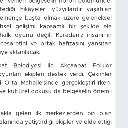
 yer verilen belgeselin horon bölümünde;
ediği hikâyeler, yüzyıllardır yaşatılan
, kemençe başta olmak üzere geleneksel
sel gelişimi kapsamlı bir şekilde ele
 halk oyunu değil, Karadeniz insanının
cesaretini ve ortak hafızasını yansıtan
ye aktarılacak.
bat Belediyesi ile Akçaabat Folklor
yunları ekipleri destek verdi. Çekimler
hi Orta Mahalle'sinde gerçekleştirilirken,
ri ve kültürel dokusu da belgeselin önemli
akla gelen ilk merkezlerden biri olan
lanında yetiştirdiği ekipler ve elde ettiği