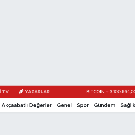
I TV
YAZARLAR
DOLAR
47,74
EURO
55,251
Akçaabatlı Değerler
Genel
Spor
Gündem
Sağlı
STERLİN
64,481
GRAM ALTIN
6660.5