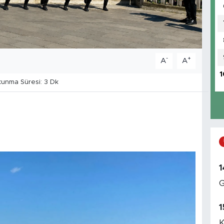
-
+
A
A
1
unma Süresi: 3 Dk
1
G
1
K