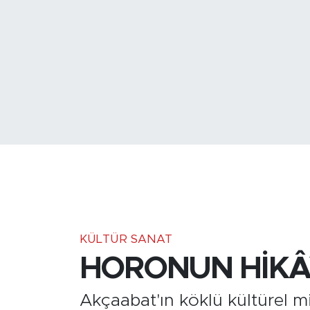
Medya
Sağlık
Siyaset
Teknoloji
GURBETTEN SILAYA
Foto Galeri
Köşe Yazarları
KÜLTÜR SANAT
HORONUN HİKÂY
Manşet
Akçaabat'ın köklü kültürel m
Ulusal Son Dakika Haberleri