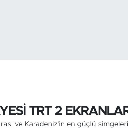
BİST100
13.
BITCOIN
3.100.664,0
ESİ TRT 2 EKRANLAR
irası ve Karadeniz'in en güçlü simgeler