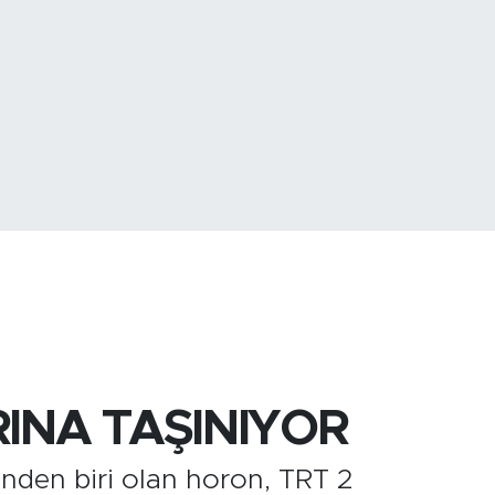
779
%-14
3
%-0.18
INA TAŞINIYOR
inden biri olan horon, TRT 2