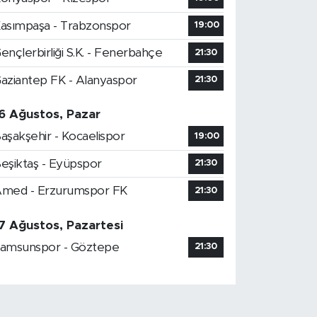
asımpaşa - Trabzonspor
19:00
ençlerbirliği S.K. - Fenerbahçe
21:30
aziantep FK - Alanyaspor
21:30
6 Ağustos, Pazar
aşakşehir - Kocaelispor
19:00
eşiktaş - Eyüpspor
21:30
med - Erzurumspor FK
21:30
7 Ağustos, Pazartesi
amsunspor - Göztepe
21:30