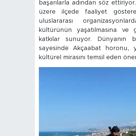
başarılarla adından söz ettiriy
üzere ilçede faaliyet göster
uluslararası organizasyonla
kültürünün yaşatılmasına ve g
katkılar sunuyor. Dünyanın bi
sayesinde Akçaabat horonu, yal
kültürel mirasını temsil eden önem