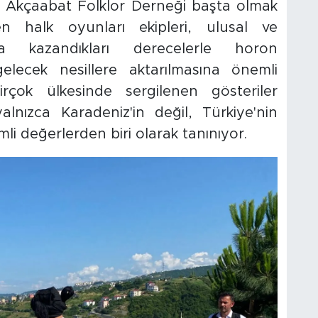
or. Akçaabat Folklor Derneği başta olmak
en halk oyunları ekipleri, ulusal ve
rda kazandıkları derecelerle horon
elecek nesillere aktarılmasına önemli
rçok ülkesinde sergilenen gösteriler
nızca Karadeniz'in değil, Türkiye'nin
li değerlerden biri olarak tanınıyor.