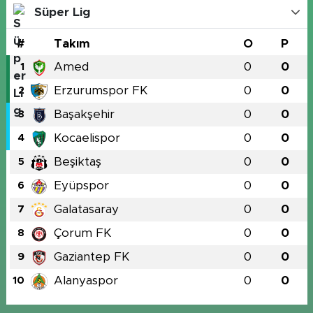
Süper Lig
#
Takım
O
P
Amed
0
0
1
Erzurumspor FK
0
0
2
Başakşehir
0
0
3
Kocaelispor
0
0
4
Beşiktaş
0
0
5
Eyüpspor
0
0
6
Galatasaray
0
0
7
Çorum FK
0
0
8
Gaziantep FK
0
0
9
Alanyaspor
0
0
10