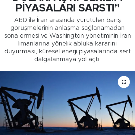
PİYASALARI SARSTI”
Medya
ABD ile İran arasında yürütülen barış
Sağlık
görüşmelerinin anlaşma sağlanamadan
sona ermesi ve Washington yönetiminin İran
Siyaset
limanlarına yönelik abluka kararını
duyurması, küresel enerji piyasalarında sert
Teknoloji
dalgalanmaya yol açtı.
GURBETTEN SILAYA
Foto Galeri
Köşe Yazarları
Manşet
Ulusal Son Dakika Haberleri