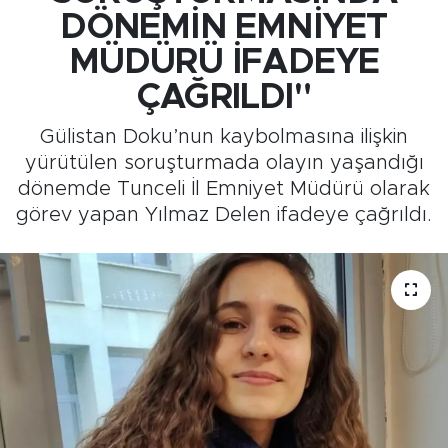
DÖNEMİN EMNİYET
Medya
MÜDÜRÜ İFADEYE
Sağlık
ÇAĞRILDI"
Gülistan Doku’nun kaybolmasına ilişkin
Siyaset
yürütülen soruşturmada olayın yaşandığı
dönemde Tunceli İl Emniyet Müdürü olarak
Teknoloji
görev yapan Yılmaz Delen ifadeye çağrıldı.
GURBETTEN SILAYA
Foto Galeri
Köşe Yazarları
Manşet
Ulusal Son Dakika Haberleri