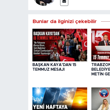
Bunlar da ilginizi çekebilir
BAŞKAN KAYA’DAN 15
TRABZON
TEMMUZ MESAJI
BELEDİY
METİN G