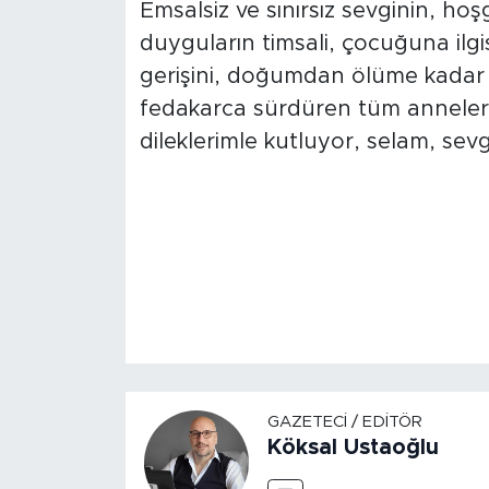
Emsalsiz ve sınırsız sevginin, h
duyguların timsali, çocuğuna ilgisi
gerişini, doğumdan ölüme kadar
fedakarca sürdüren tüm anneler
dileklerimle kutluyor, selam, sev
GAZETECI / EDITÖR
Köksal Ustaoğlu