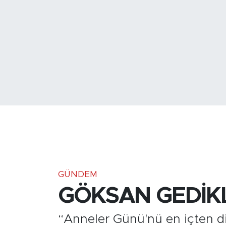
Medya
Sağlık
Siyaset
Teknoloji
GURBETTEN SILAYA
Foto Galeri
Köşe Yazarları
GÜNDEM
GÖKSAN GEDİKL
Manşet
“Anneler Günü'nü en içten d
Ulusal Son Dakika Haberleri