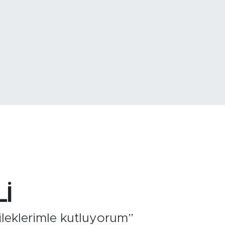
GRAM ALTIN
6500.
BİST100
13.
İ
ileklerimle kutluyorum”