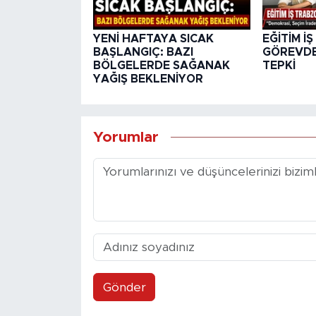
YENİ HAFTAYA SICAK
EĞİTİM İ
BAŞLANGIÇ: BAZI
GÖREVD
BÖLGELERDE SAĞANAK
TEPKİ
YAĞIŞ BEKLENİYOR
Yorumlar
Gönder