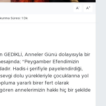
-
+
A
A
unma Süresi: 1 Dk
n GEDİKLİ, Anneler Günü dolayısıyla bir
 mesajında; “Peygamber Efendimizin
dır. Hadis-i şerifiyle payelendirdiği,
 sevgi dolu yürekleriyle çocuklarına yol
pluma yararlı birer fert olarak
gören annelerimizin hakkı hiç bir şekilde