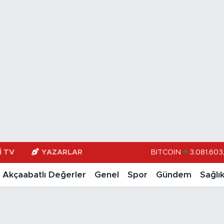
I TV
YAZARLAR
BITCOIN
3.081.603,
DOLAR
47,
Akçaabatlı Değerler
Genel
Spor
Gündem
Sağlı
EURO
55,0406
STERLİN
64,