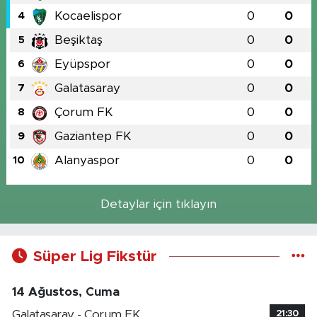
Kocaelispor
0
0
4
Beşiktaş
0
0
5
Eyüpspor
0
0
6
Galatasaray
0
0
7
Çorum FK
0
0
8
Gaziantep FK
0
0
9
Alanyaspor
0
0
10
Detaylar için tıklayın
Süper Lig Fikstür
14 Ağustos, Cuma
Galatasaray - Çorum FK
21:30