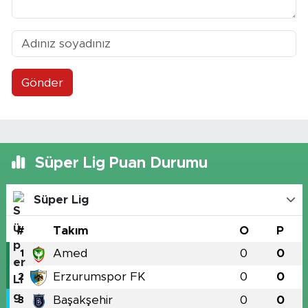
Gönder
Süper Lig Puan Durumu
Süper Lig
#
Takım
O
P
Amed
0
0
1
Erzurumspor FK
0
0
2
Başakşehir
0
0
3