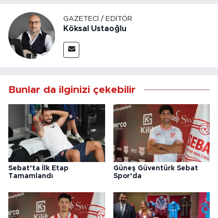
GAZETECI / EDITÖR
Köksal Ustaoğlu
Bunlar da ilginizi çekebilir
Sebat’ta İlk Etap
Güneş Güventürk Sebat
Tamamlandı
Spor’da