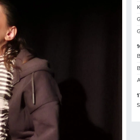
K
G
G
1
B
B
A
1
S