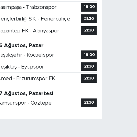
asımpaşa - Trabzonspor
19:00
ençlerbirliği S.K. - Fenerbahçe
21:30
aziantep FK - Alanyaspor
21:30
6 Ağustos, Pazar
aşakşehir - Kocaelispor
19:00
eşiktaş - Eyüpspor
21:30
med - Erzurumspor FK
21:30
7 Ağustos, Pazartesi
amsunspor - Göztepe
21:30