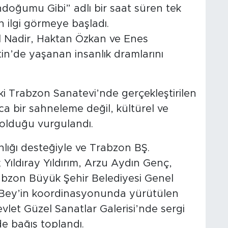
ündoğumu Gibi” adlı bir saat süren tek
 ilgi görmeye başladı.
ül Nadir, Haktan Özkan ve Enes
tin’de yaşanan insanlık dramlarını
ki Trabzon Sanatevi’nde gerçekleştirilen
ca bir sahneleme değil, kültürel ve
 olduğu vurgulandı.
nlığı desteğiyle ve Trabzon BŞ.
; Yıldıray Yıldırım, Arzu Aydın Genç,
bzon Büyük Şehir Belediyesi Genel
 Bey’in koordinasyonunda yürütülen
vlet Güzel Sanatlar Galerisi’nde sergi
 de bağış toplandı.