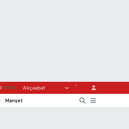
°
Akçaabat
6
%0.06
700
%0.1
k
Manşet
38
%0.21
3
%0.39