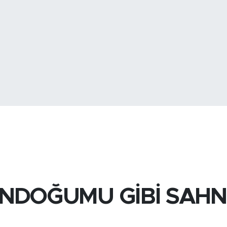
BİST100
13
BITCOIN
3.074.967,1
 GÜNDOĞUMU GİBİ SA