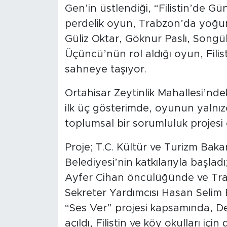
Gen’in üstlendiği, “Filistin’de G
perdelik oyun, Trabzon’da yoğun
Güliz Oktar, Göknur Paslı, Song
Üçüncü’nün rol aldığı oyun, Filis
sahneye taşıyor.
Ortahisar Zeytinlik Mahallesi’nde
ilk üç gösterimde, oyunun yalnız
toplumsal bir sorumluluk projesi
Proje; T.C. Kültür ve Turizm Baka
Belediyesi’nin katkılarıyla başladı
Ayfer Cihan öncülüğünde ve Tra
Sekreter Yardımcısı Hasan Selim
“Ses Ver” projesi kapsamında, De
açıldı, Filistin ve köy okulları için