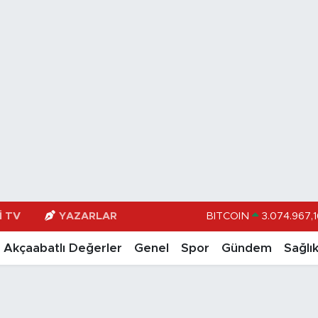
I TV
YAZARLAR
DOLAR
47,598
EURO
55,0
Akçaabatlı Değerler
Genel
Spor
Gündem
Sağlı
STERLİN
64,24
GRAM ALTIN
6518.2