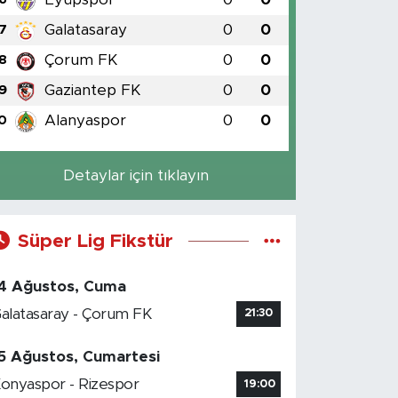
Galatasaray
0
0
7
Çorum FK
0
0
8
Gaziantep FK
0
0
9
Alanyaspor
0
0
0
Detaylar için tıklayın
Süper Lig Fikstür
4 Ağustos, Cuma
alatasaray - Çorum FK
21:30
5 Ağustos, Cumartesi
onyaspor - Rizespor
19:00