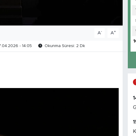
-
+
A
A
1
.04.2026 - 14:05
Okunma Süresi: 2 Dk
1
G
1
K