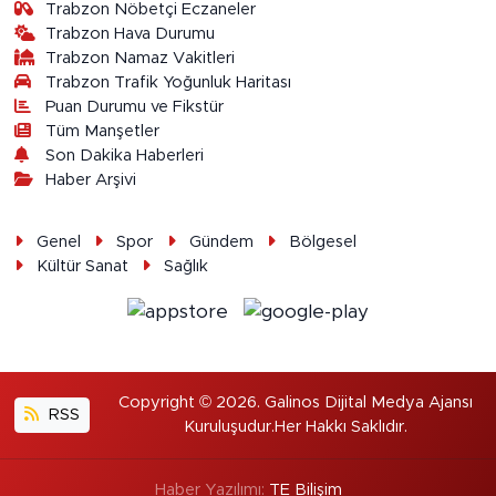
Trabzon Nöbetçi Eczaneler
Trabzon Hava Durumu
Trabzon Namaz Vakitleri
Trabzon Trafik Yoğunluk Haritası
Puan Durumu ve Fikstür
Tüm Manşetler
Son Dakika Haberleri
Haber Arşivi
Genel
Spor
Gündem
Bölgesel
Kültür Sanat
Sağlık
Copyright © 2026. Galinos Dijital Medya Ajansı
RSS
Kuruluşudur.Her Hakkı Saklıdır.
Haber Yazılımı:
TE Bilişim