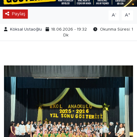
Paylaş
-
+
A
A
Köksal Ustaoğlu
18.06.2026 - 19:32
Okunma Süresi: 1
Dk