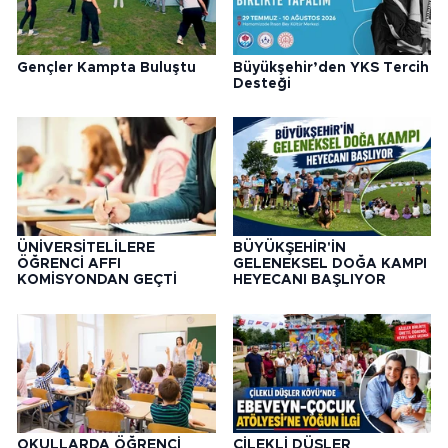
Gençler Kampta Buluştu
Büyükşehir’den YKS Tercih
Desteği
ÜNİVERSİTELİLERE
BÜYÜKŞEHİR'İN
ÖĞRENCİ AFFI
GELENEKSEL DOĞA KAMPI
KOMİSYONDAN GEÇTİ
HEYECANI BAŞLIYOR
OKULLARDA ÖĞRENCİ
ÇİLEKLİ DÜŞLER