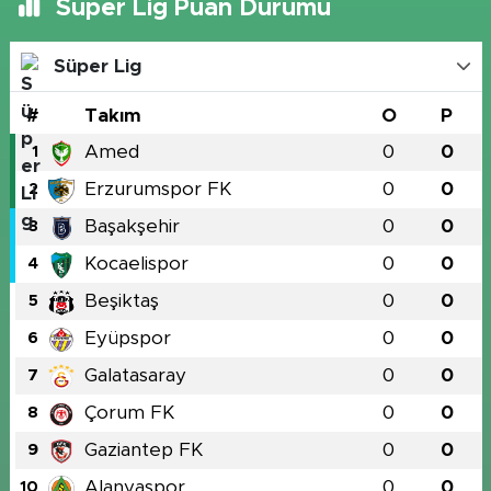
Süper Lig Puan Durumu
Süper Lig
#
Takım
O
P
Amed
0
0
1
Erzurumspor FK
0
0
2
Başakşehir
0
0
3
Kocaelispor
0
0
4
Beşiktaş
0
0
5
Eyüpspor
0
0
6
Galatasaray
0
0
7
Çorum FK
0
0
8
Gaziantep FK
0
0
9
Alanyaspor
0
0
10