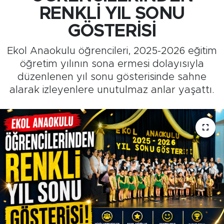
RENKLİ YIL SONU
Medya
GÖSTERİSİ
Sağlık
Ekol Anaokulu öğrencileri, 2025-2026 eğitim
öğretim yılının sona ermesi dolayısıyla
Siyaset
düzenlenen yıl sonu gösterisinde sahne
alarak izleyenlere unutulmaz anlar yaşattı.
Teknoloji
GURBETTEN SILAYA
Foto Galeri
Köşe Yazarları
Manşet
Ulusal Son Dakika Haberleri