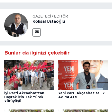
GAZETECI / EDITÖR
Köksal Ustaoğlu
Bunlar da ilginizi çekebilir
İyi Parti Akçaabat’tan
Yeni Parti Akçaabat’ta İlk
Bayrak İçin Tek Yürek
Adımı Attı
Yürüyüşü