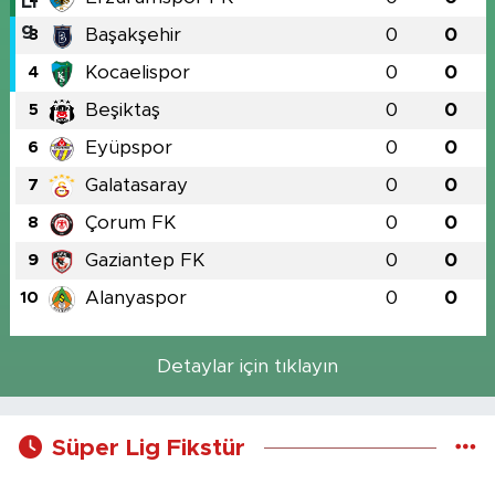
Başakşehir
0
0
3
Kocaelispor
0
0
4
Beşiktaş
0
0
5
Eyüpspor
0
0
6
Galatasaray
0
0
7
Çorum FK
0
0
8
Gaziantep FK
0
0
9
Alanyaspor
0
0
10
Detaylar için tıklayın
Süper Lig Fikstür