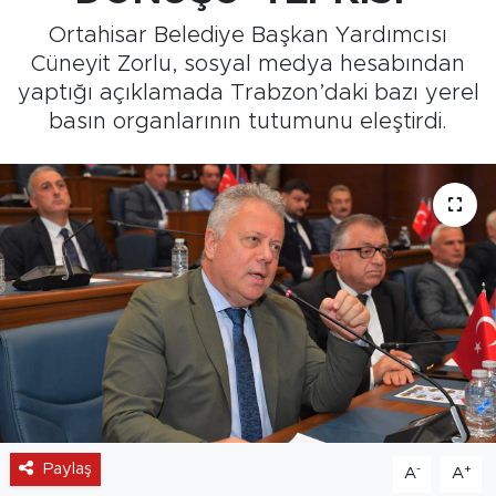
Ortahisar Belediye Başkan Yardımcısı
Medya
Cüneyit Zorlu, sosyal medya hesabından
yaptığı açıklamada Trabzon’daki bazı yerel
Sağlık
basın organlarının tutumunu eleştirdi.
Siyaset
Teknoloji
GURBETTEN SILAYA
Foto Galeri
Köşe Yazarları
Manşet
Paylaş
-
+
A
A
Ulusal Son Dakika Haberleri