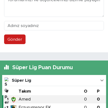
Gönder
Süper Lig Puan Durumu
Süper Lig
#
Takım
O
P
Amed
0
0
1
Erzurumspor FK
0
0
2