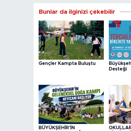
Bunlar da ilginizi çekebilir
Gençler Kampta Buluştu
Büyükşeh
Desteği
BÜYÜKŞEHİR'İN
OKULLAR