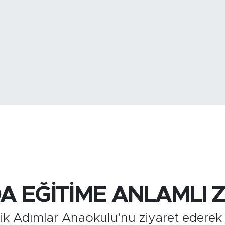
BİST100
13.
BITCOIN
3.064.480,1
A EĞİTİME ANLAMLI 
k Adımlar Anaokulu'nu ziyaret ederek o