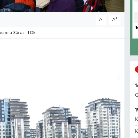
-
+
A
A
1
unma Süresi: 1 Dk
1
G
1
K
K