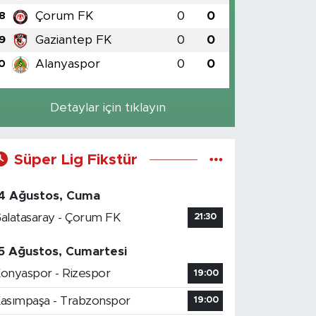
Çorum FK
0
0
8
Gaziantep FK
0
0
9
Alanyaspor
0
0
0
Detaylar için tıklayın
Süper Lig Fikstür
4 Ağustos, Cuma
alatasaray - Çorum FK
21:30
5 Ağustos, Cumartesi
onyaspor - Rizespor
19:00
asımpaşa - Trabzonspor
19:00