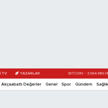
I TV
YAZARLAR
DOLAR
47,71
EURO
55,0317
Akçaabatlı Değerler
Genel
Spor
Gündem
Sağlı
STERLİN
64,246
GRAM ALTIN
6510.4