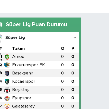
Süper Lig Puan Durumu
Süper Lig
#
Takım
O
P
Amed
0
0
1
Erzurumspor FK
0
0
2
Başakşehir
0
0
3
Kocaelispor
0
0
4
Beşiktaş
0
0
5
Eyüpspor
0
0
6
Galatasaray
0
0
7