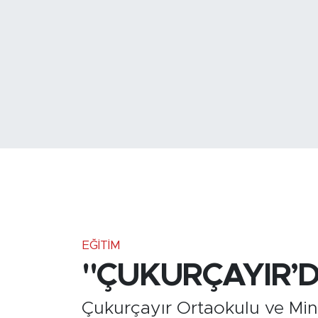
Medya
Sağlık
Siyaset
Teknoloji
GURBETTEN SILAYA
Foto Galeri
Köşe Yazarları
EĞITIM
"ÇUKURÇAYIR’D
Manşet
Çukurçayır Ortaokulu ve Mini
Ulusal Son Dakika Haberleri