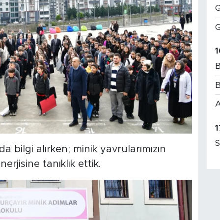
G
G
1
B
B
A
1
S
a bilgi alırken; minik yavrularımızın
rjisine tanıklık ettik.