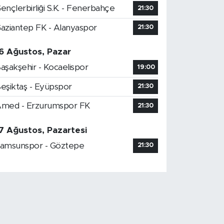
ençlerbirliği S.K. - Fenerbahçe
21:30
aziantep FK - Alanyaspor
21:30
6 Ağustos, Pazar
aşakşehir - Kocaelispor
19:00
eşiktaş - Eyüpspor
21:30
med - Erzurumspor FK
21:30
7 Ağustos, Pazartesi
amsunspor - Göztepe
21:30