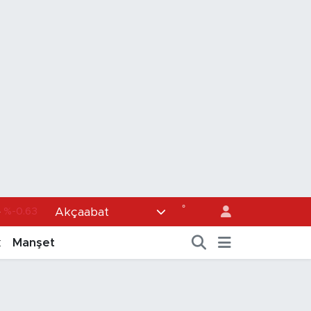
°
Akçaabat
43
%0.16
%-0.02
k
Manşet
3
%0.07
0
%0.45