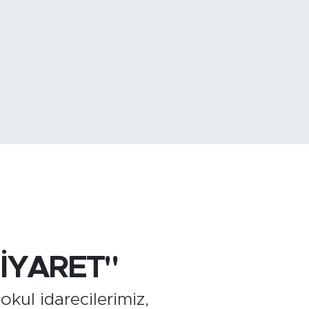
799
%70
4
%-0.63
ZİYARET"
kul idarecilerimiz,