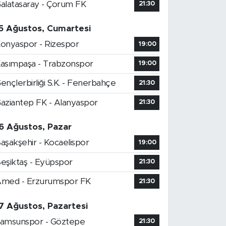
alatasaray - Çorum FK
21:30
5 Ağustos, Cumartesi
onyaspor - Rizespor
19:00
asımpaşa - Trabzonspor
19:00
ençlerbirliği S.K. - Fenerbahçe
21:30
aziantep FK - Alanyaspor
21:30
6 Ağustos, Pazar
aşakşehir - Kocaelispor
19:00
eşiktaş - Eyüpspor
21:30
med - Erzurumspor FK
21:30
7 Ağustos, Pazartesi
amsunspor - Göztepe
21:30