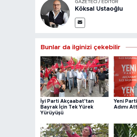
GAZETECI / EDITÖR
Köksal Ustaoğlu
Bunlar da ilginizi çekebilir
İyi Parti Akçaabat’tan
Yeni Part
Bayrak İçin Tek Yürek
Adımı Att
Yürüyüşü