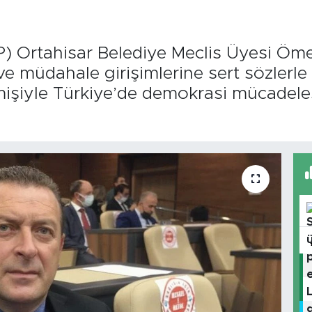
P) Ortahisar Belediye Meclis Üyesi Öme
 ve müdahale girişimlerine sert sözlerle
mişiyle Türkiye’de demokrasi mücadeles