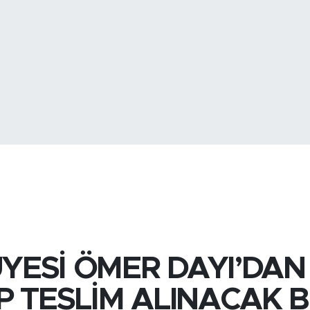
BİST100
13.
ÜYESİ ÖMER DAYI’DAN
 TESLİM ALINACAK B