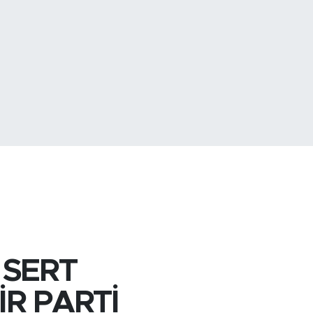
779
%-14
 SERT
İR PARTİ