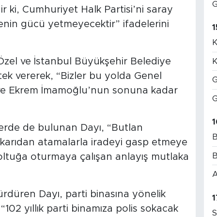
G
r ki, Cumhuriyet Halk Partisi’ni saray
nin gücü yetmeyecektir” ifadelerini
1
K
zel ve İstanbul Büyükşehir Belediye
K
k vererek, “Bizler bu yolda Genel
G
 ve Ekrem İmamoğlu’nun sonuna kadar
G
1
rilerde de bulunan Dayı, “Butlan
B
yukarıdan atamalarla iradeyi gasp etmeye
B
 koltuğa oturmaya çalışan anlayış mutlaka
A
sürdüren Dayı, parti binasına yönelik
1
102 yıllık parti binamıza polis sokacak
S