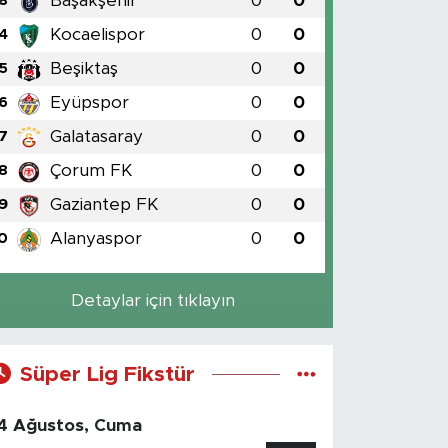
Başakşehir
0
0
3
Kocaelispor
0
0
4
Beşiktaş
0
0
5
Eyüpspor
0
0
6
Galatasaray
0
0
7
Çorum FK
0
0
8
Gaziantep FK
0
0
9
Alanyaspor
0
0
0
Detaylar için tıklayın
Süper Lig Fikstür
4 Ağustos, Cuma