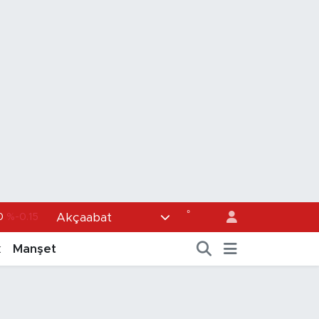
0
%-0.15
°
Akçaabat
36
%0.18
k
Manşet
0
%0.32
1
%0.38
0.55
%0