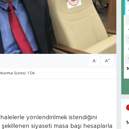
-
+
A
A
1
kunma Süresi: 1 Dk
alelerle yönlendirilmek istendiğini
1
e şekillenen siyaseti masa başı hesaplarla