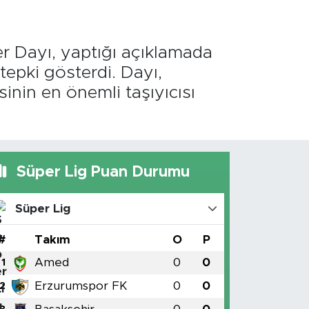
r Dayı, yaptığı açıklamada
 tepki gösterdi. Dayı,
inin en önemli taşıyıcısı
Süper Lig Puan Durumu
Süper Lig
#
Takım
O
P
Amed
0
0
1
Erzurumspor FK
0
0
2