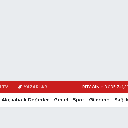
BITCOIN
3.095.741,3
I TV
YAZARLAR
DOLAR
47,74
Akçaabatlı Değerler
Genel
Spor
Gündem
Sağlı
EURO
55,251
STERLİN
64,481
GRAM ALTIN
666