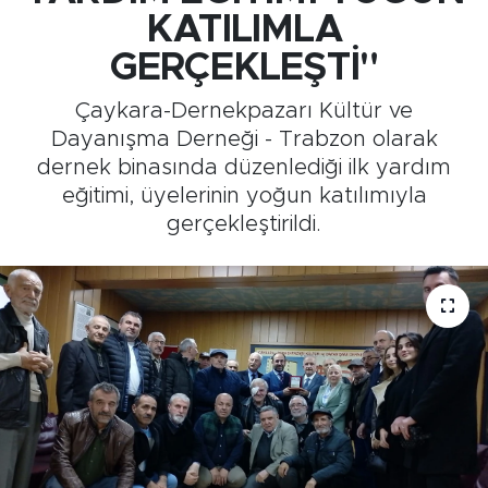
KATILIMLA
Medya
GERÇEKLEŞTİ"
Sağlık
Çaykara-Dernekpazarı Kültür ve
Dayanışma Derneği - Trabzon olarak
Siyaset
dernek binasında düzenlediği ilk yardım
eğitimi, üyelerinin yoğun katılımıyla
Teknoloji
gerçekleştirildi.
GURBETTEN SILAYA
Foto Galeri
Köşe Yazarları
Manşet
Ulusal Son Dakika Haberleri