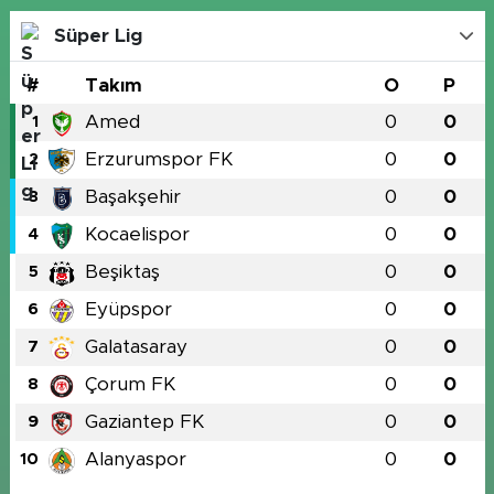
Süper Lig
#
Takım
O
P
Amed
0
0
1
Erzurumspor FK
0
0
2
Başakşehir
0
0
3
Kocaelispor
0
0
4
Beşiktaş
0
0
5
Eyüpspor
0
0
6
Galatasaray
0
0
7
Çorum FK
0
0
8
Gaziantep FK
0
0
9
Alanyaspor
0
0
10