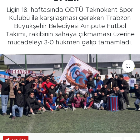
Ligin 18. haftasında ODTÜ Teknokent Spor
Medya
Kulübü ile karşılaşması gereken Trabzon
Büyükşehir Belediyesi Ampute Futbol
Sağlık
Takımı, rakibinin sahaya çıkmaması üzerine
mücadeleyi 3-0 hükmen galip tamamladı.
Siyaset
Teknoloji
GURBETTEN SILAYA
Foto Galeri
Köşe Yazarları
Manşet
Ulusal Son Dakika Haberleri