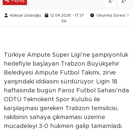
Paylaş
-
+
A
A
Köksal Ustaoğlu
12.04.2026 - 17:37
Okunma Süresi: 1
Dk
Türkiye Ampute Süper Ligi’ne şampiyonluk
hedefiyle başlayan Trabzon Büyükşehir
Belediyesi Ampute Futbol Takımı, zirve
yarışındaki iddiasını sürdürüyor. Ligin 18.
haftasında bugün Faroz Futbol Sahası’nda
ODTÜ Teknokent Spor Kulübü ile
karşılaşması gereken Trabzon temsilcisi,
rakibinin sahaya çıkmaması üzerine
mücadeleyi 3-0 hükmen galip tamamladı.