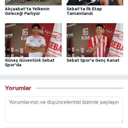
Akçaabat’ta Yelkenin
Sebat’ta İlk Etap
Geleceği Parlıyor
Tamamlandı
Güneş Güventürk Sebat
Sebat Spor’a Genç Kanat
Spor’da
Yorumlar