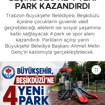
PARK KAZANDIRDI
Medya
Trabzon Büyükşehir Belediyesi, Beşikdüzü
Sağlık
ilçesine çocukların güvenle vakit
geçirebileceği, ailelerin ise sosyal yaşamına
Siyaset
katkı sağlayacak 4 park ve spor alanı
kazandırdı. Parkların açılışı yarın
Teknoloji
Büyükşehir Belediye Başkanı Ahmet Metin
Genç’in katılımıyla gerçekleştirilecek.
GURBETTEN SILAYA
Foto Galeri
Köşe Yazarları
Manşet
Ulusal Son Dakika Haberleri