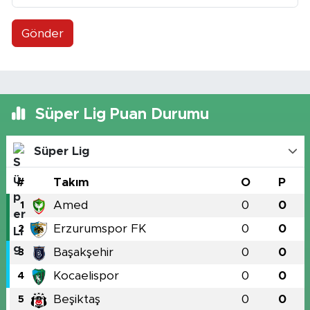
Gönder
Süper Lig Puan Durumu
Süper Lig
#
Takım
O
P
Amed
0
0
1
Erzurumspor FK
0
0
2
Başakşehir
0
0
3
Kocaelispor
0
0
4
Beşiktaş
0
0
5