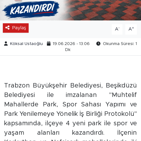
Paylaş
-
+
A
A
Köksal Ustaoğlu
19.06.2026 - 13:06
Okunma Süresi: 1
Dk
Trabzon Büyükşehir Belediyesi, Beşikdüzü
Belediyesi ile imzalanan "Muhtelif
Mahallerde Park, Spor Sahası Yapımı ve
Park Yenilemeye Yönelik İş Birliği Protokolü"
kapsamında, ilçeye 4 yeni park ile spor ve
yaşam alanları kazandırdı. İlçenin