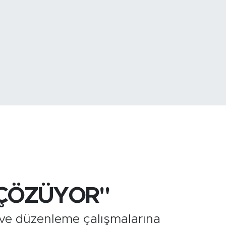
779
%-14
4,01
%1.11
 ÇÖZÜYOR"
 ve düzenleme çalışmalarına