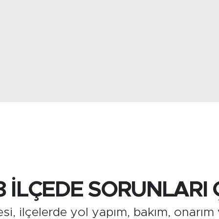
BİST100
13.
BITCOIN
3.101.41
8 İLÇEDE SORUNLARI
si, ilçelerde yol yapım, bakım, onarım