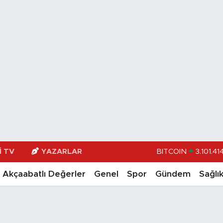
I TV
YAZARLAR
DOLAR
47,74
EURO
55,251
Akçaabatlı Değerler
Genel
Spor
Gündem
Sağlı
STERLİN
64,481
GRAM ALTIN
6660.5