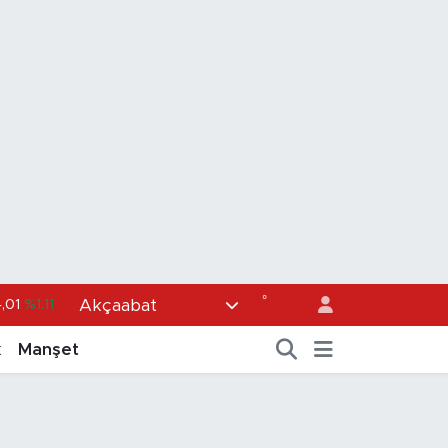
°
Akçaabat
36
%0.18
0
%0.32
k
Manşet
1
%0.38
5
%0.03