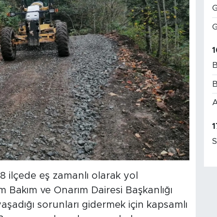
G
G
1
B
B
A
1
S
8 ilçede eş zamanlı olarak yol
ım Bakım ve Onarım Dairesi Başkanlığı
yaşadığı sorunları gidermek için kapsamlı