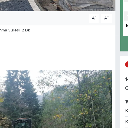
-
+
A
A
1
ma Süresi: 2 Dk
1
G
1
K
K