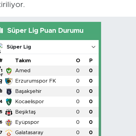
riliyor.
Süper Lig Puan Durumu
Süper Lig
#
Takım
O
P
Amed
0
0
1
Erzurumspor FK
0
0
2
Başakşehir
0
0
3
Kocaelispor
0
0
4
Beşiktaş
0
0
5
Eyüpspor
0
0
6
Galatasaray
0
0
7