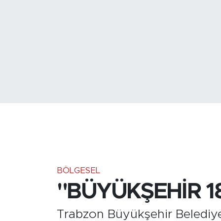
Medya
Sağlık
Siyaset
Teknoloji
GURBETTEN SILAYA
Foto Galeri
Köşe Yazarları
BÖLGESEL
"BÜYÜKŞEHİR 1
Manşet
Trabzon Büyükşehir Belediye
Ulusal Son Dakika Haberleri