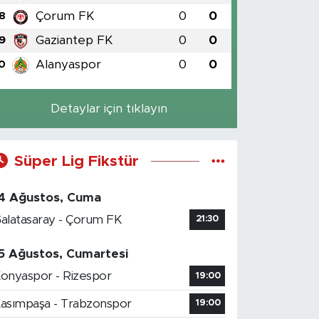
Çorum FK
0
0
8
Gaziantep FK
0
0
9
Alanyaspor
0
0
0
Detaylar için tıklayın
Süper Lig Fikstür
4 Ağustos, Cuma
alatasaray - Çorum FK
21:30
5 Ağustos, Cumartesi
onyaspor - Rizespor
19:00
asımpaşa - Trabzonspor
19:00