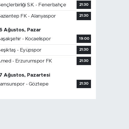
ençlerbirliği S.K. - Fenerbahçe
21:30
aziantep FK - Alanyaspor
21:30
6 Ağustos, Pazar
aşakşehir - Kocaelispor
19:00
eşiktaş - Eyüpspor
21:30
med - Erzurumspor FK
21:30
7 Ağustos, Pazartesi
amsunspor - Göztepe
21:30