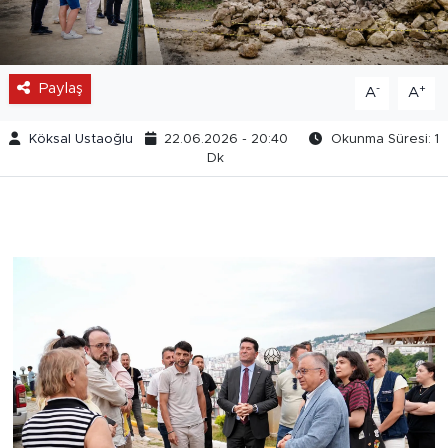
Paylaş
-
+
A
A
Köksal Ustaoğlu
22.06.2026 - 20:40
Okunma Süresi: 1
Dk