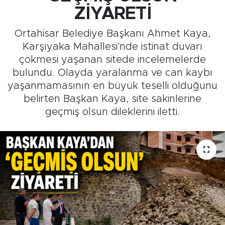
ZİYARETİ
Medya
Ortahisar Belediye Başkanı Ahmet Kaya,
Sağlık
Karşıyaka Mahallesi'nde istinat duvarı
çökmesi yaşanan sitede incelemelerde
Siyaset
bulundu. Olayda yaralanma ve can kaybı
yaşanmamasının en büyük teselli olduğunu
Teknoloji
belirten Başkan Kaya, site sakinlerine
geçmiş olsun dileklerini iletti.
GURBETTEN SILAYA
Foto Galeri
Köşe Yazarları
Manşet
Ulusal Son Dakika Haberleri