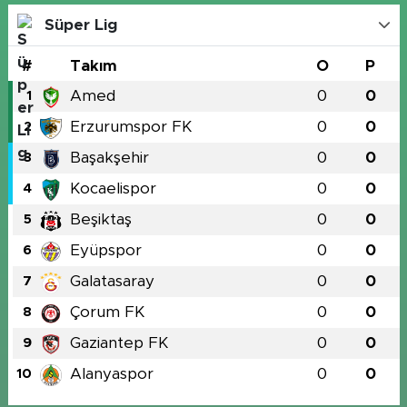
Süper Lig
#
Takım
O
P
Amed
0
0
1
Erzurumspor FK
0
0
2
Başakşehir
0
0
3
Kocaelispor
0
0
4
Beşiktaş
0
0
5
Eyüpspor
0
0
6
Galatasaray
0
0
7
Çorum FK
0
0
8
Gaziantep FK
0
0
9
Alanyaspor
0
0
10