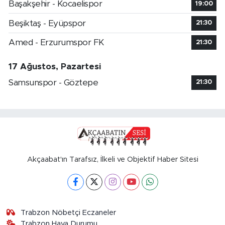
Başakşehir - Kocaelispor
19:00
Beşiktaş - Eyüpspor
21:30
Amed - Erzurumspor FK
21:30
17 Ağustos, Pazartesi
Samsunspor - Göztepe
21:30
Akçaabat'ın Tarafsız, İlkeli ve Objektif Haber Sitesi
Trabzon Nöbetçi Eczaneler
Trabzon Hava Durumu