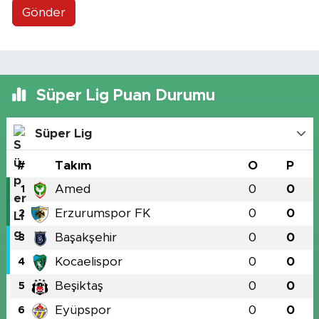
Gönder
Süper Lig Puan Durumu
Süper Lig
#
Takım
O
P
Amed
0
0
1
Erzurumspor FK
0
0
2
Başakşehir
0
0
3
Kocaelispor
0
0
4
Beşiktaş
0
0
5
Eyüpspor
0
0
6