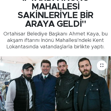
MAHALLESİ
Medya
SAKİNLERİYLE BİR
Sağlık
ARAYA GELDİ"
Ortahisar Belediye Başkanı Ahmet Kaya, bu
Siyaset
akşam iftarını İnönü Mahallesi’ndeki Kent
Lokantasında vatandaşlarla birlikte yaptı.
Teknoloji
GURBETTEN SILAYA
Foto Galeri
Köşe Yazarları
Manşet
Ulusal Son Dakika Haberleri