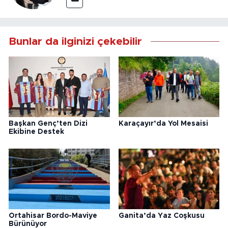
Bunlar da ilginizi çekebilir
Başkan Genç’ten Dizi
Karaçayır’da Yol Mesaisi
Ekibine Destek
Ortahisar Bordo-Maviye
Ganita’da Yaz Coşkusu
Bürünüyor