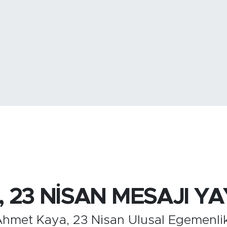
BİST100
13.
BITCOIN
3.081.603,
 23 NİSAN MESAJI YA
 Ahmet Kaya, 23 Nisan Ulusal Egemenli