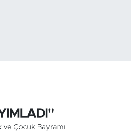
799
%70
11
%0.16
YIMLADI"
k ve Çocuk Bayramı