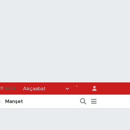
°
Akçaabat
6704
%0
%-0.08
k
Manşet
2143
%0
87
%0.12