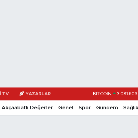
I TV
YAZARLAR
DOLAR
47,
EURO
55,0406
Akçaabatlı Değerler
Genel
Spor
Gündem
Sağlı
STERLİN
64,
GRAM ALTIN
6500.