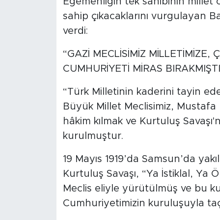
Egemenliğin tek sahibinin mille
sahip çıkacaklarını vurgulayan B
verdi:
“GAZİ MECLİSİMİZ MİLLETİMİZE,
CUMHURİYETİ MİRAS BIRAKMIŞT
“Türk Milletinin kaderini tayin e
Büyük Millet Meclisimiz, Mustafa 
hâkim kılmak ve Kurtuluş Savaşı
kurulmuştur.
19 Mayıs 1919’da Samsun’da yakıl
Kurtuluş Savaşı, “Ya İstiklal, Ya
Meclis eliyle yürütülmüş ve bu k
Cumhuriyetimizin kuruluşuyla taçl