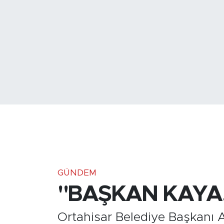
Medya
Sağlık
Siyaset
Teknoloji
GURBETTEN SILAYA
Foto Galeri
Köşe Yazarları
GÜNDEM
"BAŞKAN KAYA,
Manşet
Ortahisar Belediye Başkanı
Ulusal Son Dakika Haberleri