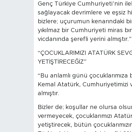
Genç Türkiye Cumhuriyeti’nin il
sağlayacak devrimlere ve eşsiz h
bizlere; uçurumun kenarındaki b
yıkılmaz bir Cumhuriyeti miras bır
vicdanında şerefli yerini almıştır.”
“ÇOCUKLARIMIZI ATATÜRK SEVG
YETİŞTİRECEĞİZ”
“Bu anlamlı günü çocuklarımıza
Kemal Atatürk, Cumhuriyetimizi ve
almıştır.
Bizler de; koşullar ne olursa ols
vermeyecek, çocuklarımızı Atatür
yetiştirecek, bütün çocuklarımız