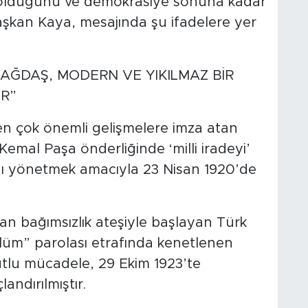
t olduğunu ve demokrasiye sonuna kadar
aşkan Kaya, mesajında şu ifadelere yer
 ÇAĞDAŞ, MODERN VE YIKILMAZ BİR
IR”
den çok önemli gelişmelere imza atan
Kemal Paşa önderliğinde ‘milli iradeyi’
'nı yönetmek amacıyla 23 Nisan 1920’de
an bağımsızlık ateşiyle başlayan Türk
 Ölüm” parolası etrafında kenetlenen
utlu mücadele, 29 Ekim 1923’te
andırılmıştır.