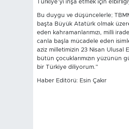
Türkiye’yi inşa etmek için elbirliği
Bu duygu ve düşüncelerle; TBM
başta Büyük Atatürk olmak üzere;
eden kahramanlarımızı, milli irad
canla başla mücadele eden isimleri
aziz milletimizin 23 Nisan Ulusa
bütün çocuklarımızın yüzünün g
bir Türkiye diliyorum.”
Haber Editörü: Esin Çakır