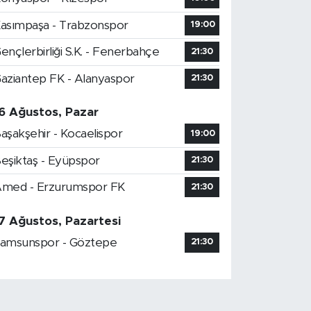
asımpaşa - Trabzonspor
19:00
ençlerbirliği S.K. - Fenerbahçe
21:30
aziantep FK - Alanyaspor
21:30
6 Ağustos, Pazar
aşakşehir - Kocaelispor
19:00
eşiktaş - Eyüpspor
21:30
med - Erzurumspor FK
21:30
7 Ağustos, Pazartesi
amsunspor - Göztepe
21:30