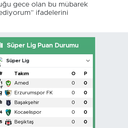
uğu gece olan bu mübarek
ediyorum” ifadelerini
Süper Lig Puan Durumu
Süper Lig
#
Takım
O
P
Amed
0
0
1
Erzurumspor FK
0
0
2
Başakşehir
0
0
3
Kocaelispor
0
0
4
Beşiktaş
0
0
5