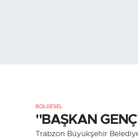
Medya
Sağlık
Siyaset
Teknoloji
GURBETTEN SILAYA
Foto Galeri
Köşe Yazarları
BÖLGESEL
"BAŞKAN GENÇ’
Manşet
Trabzon Büyükşehir Belediye
Ulusal Son Dakika Haberleri