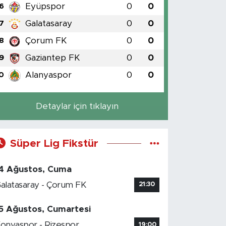
Eyüpspor
0
0
6
Galatasaray
0
0
7
Çorum FK
0
0
8
Gaziantep FK
0
0
9
Alanyaspor
0
0
0
Detaylar için tıklayın
Süper Lig Fikstür
4 Ağustos, Cuma
alatasaray - Çorum FK
21:30
5 Ağustos, Cumartesi
onyaspor - Rizespor
19:00