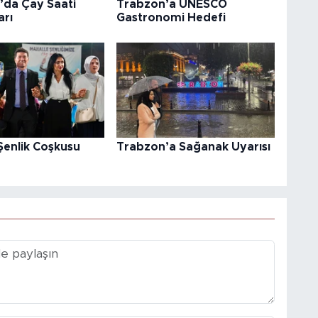
’da Çay Saati
Trabzon’a UNESCO
arı
Gastronomi Hedefi
 Şenlik Coşkusu
Trabzon’a Sağanak Uyarısı