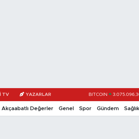
BITCOIN
3.075.096,3
I TV
YAZARLAR
DOLAR
47,600
Akçaabatlı Değerler
Genel
Spor
Gündem
Sağlı
EURO
55,025
STERLİN
64,23
GRAM ALTIN
6513.9