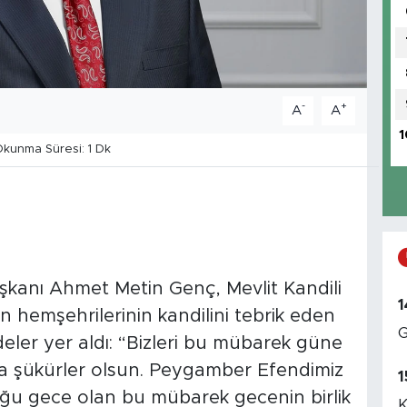
-
+
A
A
1
kunma Süresi: 1 Dk
kanı Ahmet Metin Genç, Mevlit Kandili
1
n hemşehrilerinin kandilini tebrik eden
G
eler yer aldı: “Bizleri bu mübarek güne
’a şükürler olsun. Peygamber Efendimiz
1
ğu gece olan bu mübarek gecenin birlik
K