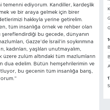
i temenni ediyorum. Kandiller, kardeşlik
K
mek ve bir araya gelmek için birer
G
tlerimizi hakkıyla yerine getirelim.
en, tüm insanlığa örnek ve rehber olan
G
 şereflendirdiği bu gecede, dünyanın
1
zlumları, Gazze’de İsrail’in soykırımına
B
ı, kadınları, yaşlıları unutmayalım,
mak üzere zulüm altındaki tüm mazlumların
B
çin dua edelim. Bütün hemşehrilerimin ve
A
kutluyor, bu gecenin tüm insanlığa barış,
1
yorum.”
S