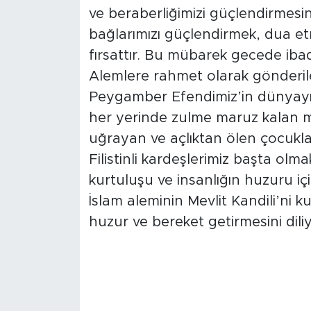
ve beraberliğimizi güçlendirmesin
bağlarımızı güçlendirmek, dua et
fırsattır. Bu mübarek gecede ibade
Alemlere rahmet olarak gönderil
Peygamber Efendimiz’in dünyayı
her yerinde zulme maruz kalan ma
uğrayan ve açlıktan ölen çocuklar
Filistinli kardeşlerimiz başta ol
kurtuluşu ve insanlığın huzuru i
İslam aleminin Mevlit Kandili’ni 
huzur ve bereket getirmesini dili