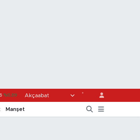
6
%0.69
°
Akçaabat
6
%0.06
k
Manşet
0
%0.02
98
%0.2
4
%0.32