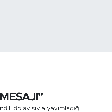
768
%48
 MESAJI"
ili dolayısıyla yayımladığı