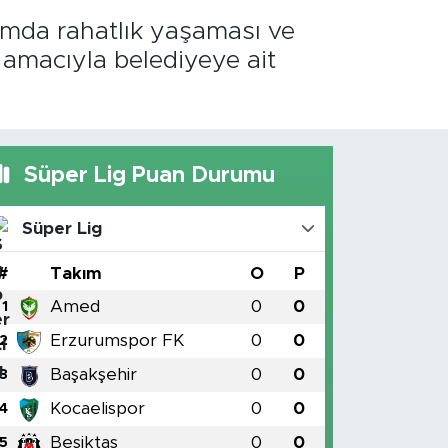
ımda rahatlık yaşaması ve
amacıyla belediyeye ait
Süper Lig Puan Durumu
Süper Lig
#
Takım
O
P
Amed
0
0
1
Erzurumspor FK
0
0
2
Başakşehir
0
0
3
Kocaelispor
0
0
4
Beşiktaş
0
0
5