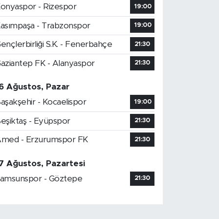
onyaspor - Rizespor
19:00
asımpaşa - Trabzonspor
19:00
ençlerbirliği S.K. - Fenerbahçe
21:30
aziantep FK - Alanyaspor
21:30
6 Ağustos, Pazar
aşakşehir - Kocaelispor
19:00
eşiktaş - Eyüpspor
21:30
med - Erzurumspor FK
21:30
7 Ağustos, Pazartesi
amsunspor - Göztepe
21:30