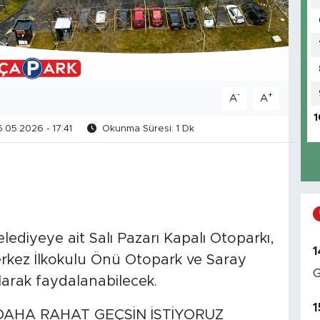
-
+
A
A
1
.05.2026 - 17:41
Okunma Süresi: 1 Dk
diyeye ait Salı Pazarı Kapalı Otoparkı,
1
erkez İlkokulu Önü Otopark ve Saray
G
olarak faydalanabilecek.
1
DAHA RAHAT GEÇSİN İSTİYORUZ