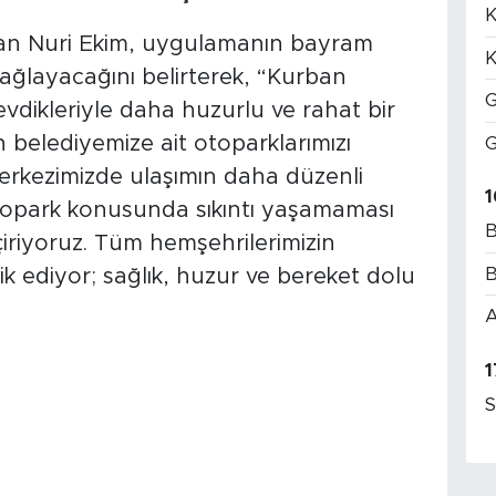
K
an Nuri Ekim, uygulamanın bayram
K
sağlayacağını belirterek, “Kurban
G
vdikleriyle daha huzurlu ve rahat bir
in belediyemize ait otoparklarımızı
G
merkezimizde ulaşımın daha düzenli
1
otopark konusunda sıkıntı yaşamaması
B
riyoruz. Tüm hemşehrilerimizin
B
 ediyor; sağlık, huzur ve bereket dolu
A
1
S