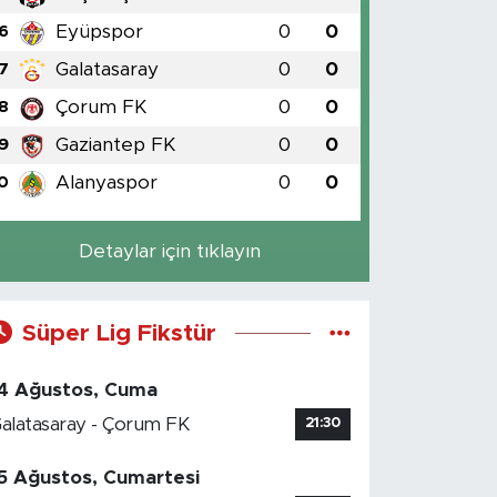
Eyüpspor
0
0
6
Galatasaray
0
0
7
Çorum FK
0
0
8
Gaziantep FK
0
0
9
Alanyaspor
0
0
0
Detaylar için tıklayın
Süper Lig Fikstür
4 Ağustos, Cuma
alatasaray - Çorum FK
21:30
5 Ağustos, Cumartesi