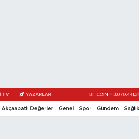
BITCOIN
3.070.441,2
I TV
YAZARLAR
DOLAR
47,70
Akçaabatlı Değerler
Genel
Spor
Gündem
Sağlı
EURO
55,02
STERLİN
64,189
GRAM ALTIN
6618.