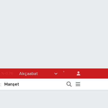
1
%-0.76
°
Akçaabat
69
%0.17
k
Manşet
65
%0.01
7
%0.02
49
%2.12