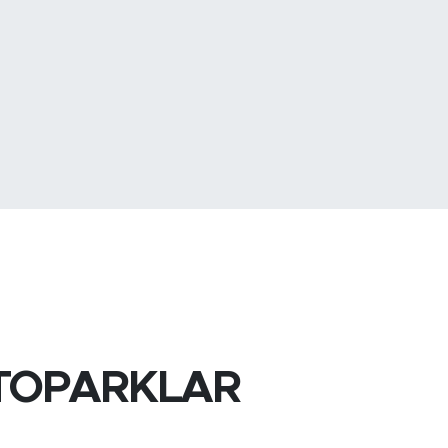
887
%64
TOPARKLAR