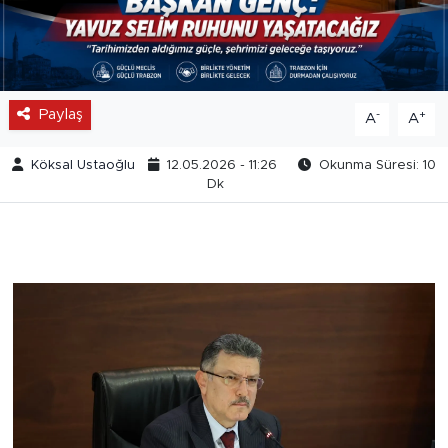
Paylaş
-
+
A
A
Köksal Ustaoğlu
12.05.2026 - 11:26
Okunma Süresi: 10
Dk