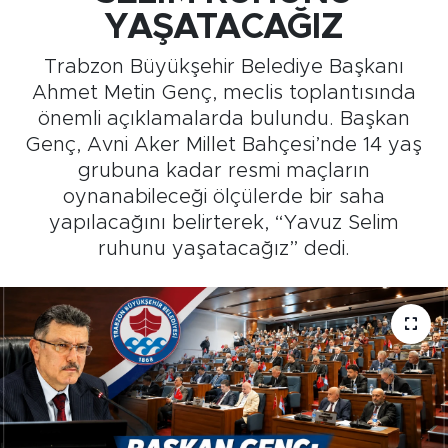
YAŞATACAĞIZ
Medya
Trabzon Büyükşehir Belediye Başkanı
Sağlık
Ahmet Metin Genç, meclis toplantısında
önemli açıklamalarda bulundu. Başkan
Siyaset
Genç, Avni Aker Millet Bahçesi’nde 14 yaş
grubuna kadar resmi maçların
Teknoloji
oynanabileceği ölçülerde bir saha
yapılacağını belirterek, “Yavuz Selim
GURBETTEN SILAYA
ruhunu yaşatacağız” dedi.
Foto Galeri
Köşe Yazarları
Manşet
Ulusal Son Dakika Haberleri