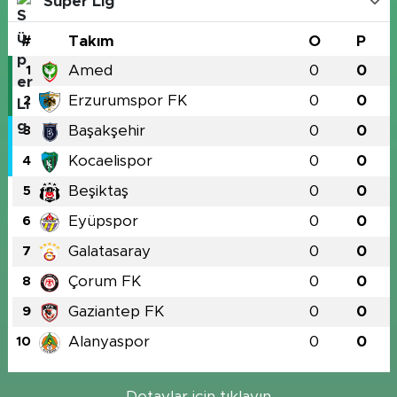
Süper Lig
#
Takım
O
P
Amed
0
0
1
Erzurumspor FK
0
0
2
Başakşehir
0
0
3
Kocaelispor
0
0
4
Beşiktaş
0
0
5
Eyüpspor
0
0
6
Galatasaray
0
0
7
Çorum FK
0
0
8
Gaziantep FK
0
0
9
Alanyaspor
0
0
10
Detaylar için tıklayın