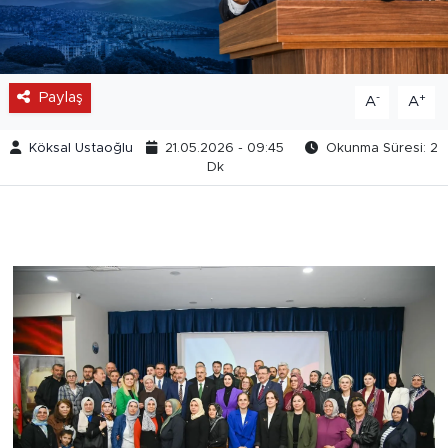
Paylaş
-
+
A
A
Köksal Ustaoğlu
21.05.2026 - 09:45
Okunma Süresi: 2
Dk