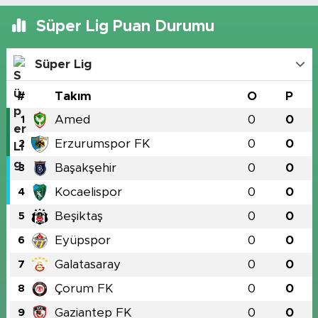
Süper Lig Puan Durumu
Süper Lig
#
Takım
O
P
Amed
0
0
1
Erzurumspor FK
0
0
2
Başakşehir
0
0
3
Kocaelispor
0
0
4
Beşiktaş
0
0
5
Eyüpspor
0
0
6
Galatasaray
0
0
7
Çorum FK
0
0
8
Gaziantep FK
0
0
9