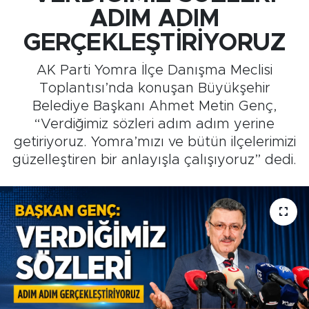
ADIM ADIM
Medya
GERÇEKLEŞTİRİYORUZ
Sağlık
AK Parti Yomra İlçe Danışma Meclisi
Toplantısı’nda konuşan Büyükşehir
Siyaset
Belediye Başkanı Ahmet Metin Genç,
“Verdiğimiz sözleri adım adım yerine
Teknoloji
getiriyoruz. Yomra’mızı ve bütün ilçelerimizi
güzelleştiren bir anlayışla çalışıyoruz” dedi.
GURBETTEN SILAYA
Foto Galeri
Köşe Yazarları
Manşet
Ulusal Son Dakika Haberleri