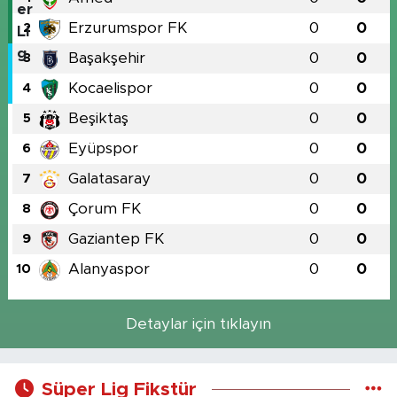
Erzurumspor FK
0
0
2
Başakşehir
0
0
3
Kocaelispor
0
0
4
Beşiktaş
0
0
5
Eyüpspor
0
0
6
Galatasaray
0
0
7
Çorum FK
0
0
8
Gaziantep FK
0
0
9
Alanyaspor
0
0
10
Detaylar için tıklayın
Süper Lig Fikstür