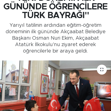
GÜNÜNDE ÖĞRENCİLERE
Medya
TÜRK BAYRAĞI"
Sağlık
Yarıyıl tatilinin ardından eğitim-öğretim
döneminin ilk gününde Akçaabat Belediye
Siyaset
Başkanı Osman Nuri Ekim, Akçaabat
Atatürk İlkokulu’nu ziyaret ederek
Teknoloji
öğrencilerle bir araya geldi.
GURBETTEN SILAYA
Foto Galeri
Köşe Yazarları
Manşet
Ulusal Son Dakika Haberleri