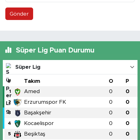
Gönder
Süper Lig Puan Durumu
Süper Lig
#
Takım
O
P
Amed
0
0
1
Erzurumspor FK
0
0
2
Başakşehir
0
0
3
Kocaelispor
0
0
4
Beşiktaş
0
0
5