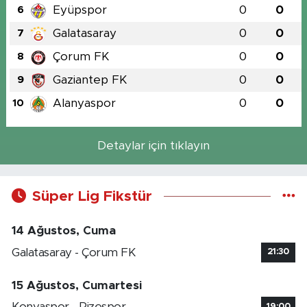
Eyüpspor
0
0
6
Galatasaray
0
0
7
Çorum FK
0
0
8
Gaziantep FK
0
0
9
Alanyaspor
0
0
10
Detaylar için tıklayın
Süper Lig Fikstür
14 Ağustos, Cuma
Galatasaray - Çorum FK
21:30
15 Ağustos, Cumartesi
Konyaspor - Rizespor
19:00