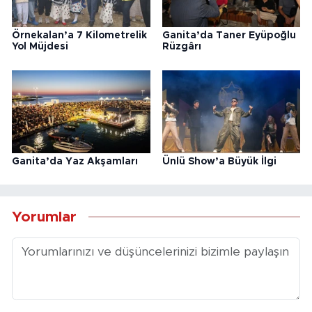
Örnekalan’a 7 Kilometrelik
Ganita’da Taner Eyüpoğlu
Yol Müjdesi
Rüzgârı
Ganita’da Yaz Akşamları
Ünlü Show’a Büyük İlgi
Yorumlar