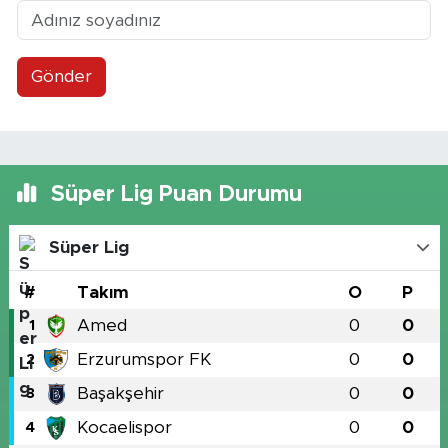
Gönder
Süper Lig Puan Durumu
Süper Lig
#
Takım
O
P
Amed
0
0
1
Erzurumspor FK
0
0
2
Başakşehir
0
0
3
Kocaelispor
0
0
4