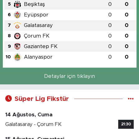
Beşiktaş
0
0
5
Eyüpspor
0
0
6
Galatasaray
0
0
7
Çorum FK
0
0
8
Gaziantep FK
0
0
9
Alanyaspor
0
0
10
Detaylar için tıklayın
Süper Lig Fikstür
14 Ağustos, Cuma
Galatasaray - Çorum FK
21:30