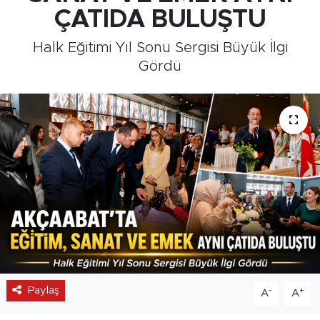
ÇATIDA BULUŞTU
Medya
Halk Eğitimi Yıl Sonu Sergisi Büyük İlgi
Sağlık
Gördü
Siyaset
Teknoloji
GURBETTEN SILAYA
Foto Galeri
Köşe Yazarları
Manşet
Paylaş
-
+
A
A
Ulusal Son Dakika Haberleri