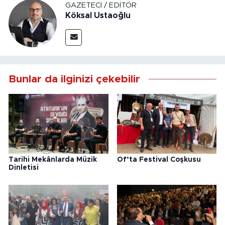
GAZETECI / EDITÖR
Köksal Ustaoğlu
Bunlar da ilginizi çekebilir
Tarihi Mekânlarda Müzik
Of’ta Festival Coşkusu
Dinletisi