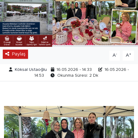
Paylaş
-
+
A
A
Köksal Ustaoğlu
16.05.2026 - 14:33
16.05.2026 -
14:53
Okunma Süresi: 2 Dk