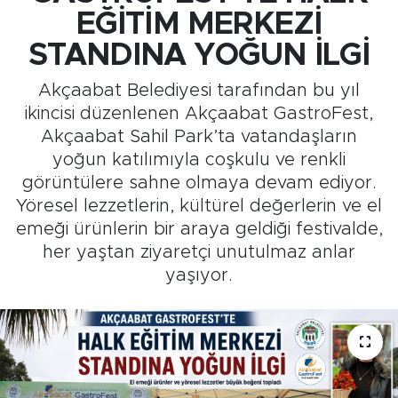
EĞİTİM MERKEZİ
Medya
STANDINA YOĞUN İLGİ
Sağlık
Akçaabat Belediyesi tarafından bu yıl
ikincisi düzenlenen Akçaabat GastroFest,
Siyaset
Akçaabat Sahil Park’ta vatandaşların
yoğun katılımıyla coşkulu ve renkli
Teknoloji
görüntülere sahne olmaya devam ediyor.
Yöresel lezzetlerin, kültürel değerlerin ve el
GURBETTEN SILAYA
emeği ürünlerin bir araya geldiği festivalde,
her yaştan ziyaretçi unutulmaz anlar
Foto Galeri
yaşıyor.
Köşe Yazarları
Manşet
Ulusal Son Dakika Haberleri