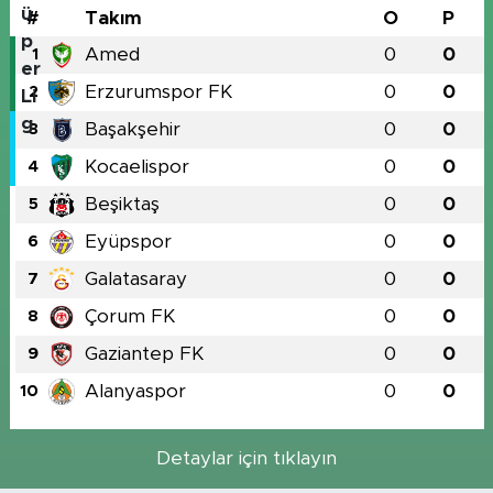
#
Takım
O
P
Amed
0
0
1
Erzurumspor FK
0
0
2
Başakşehir
0
0
3
Kocaelispor
0
0
4
Beşiktaş
0
0
5
Eyüpspor
0
0
6
Galatasaray
0
0
7
Çorum FK
0
0
8
Gaziantep FK
0
0
9
Alanyaspor
0
0
10
Detaylar için tıklayın