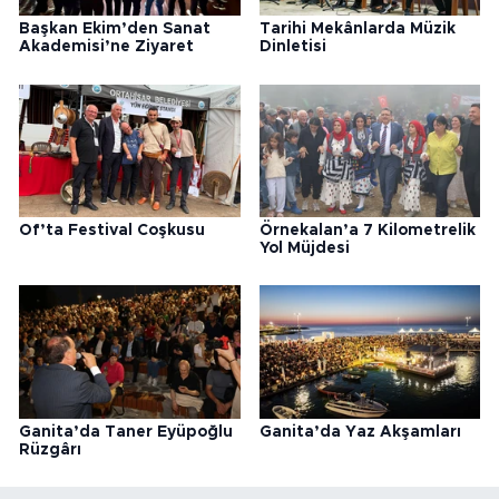
Başkan Ekim’den Sanat
Tarihi Mekânlarda Müzik
Akademisi’ne Ziyaret
Dinletisi
Of’ta Festival Coşkusu
Örnekalan’a 7 Kilometrelik
Yol Müjdesi
Ganita’da Taner Eyüpoğlu
Ganita’da Yaz Akşamları
Rüzgârı