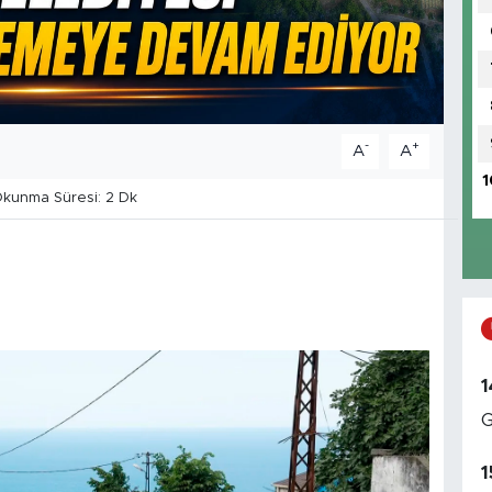
-
+
A
A
1
kunma Süresi: 2 Dk
1
G
1