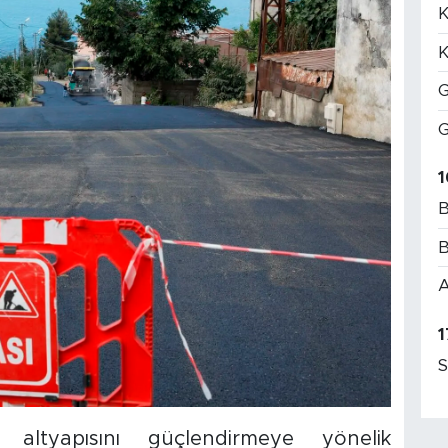
K
K
G
G
1
B
B
A
1
S
 altyapısını güçlendirmeye yönelik