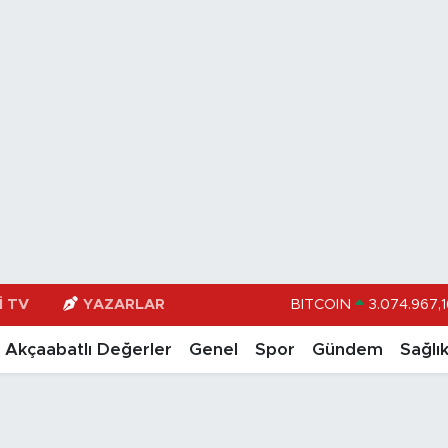
I TV
YAZARLAR
DOLAR
47,598
EURO
55,0
Akçaabatlı Değerler
Genel
Spor
Gündem
Sağlı
STERLİN
64,24
GRAM ALTIN
6513.9