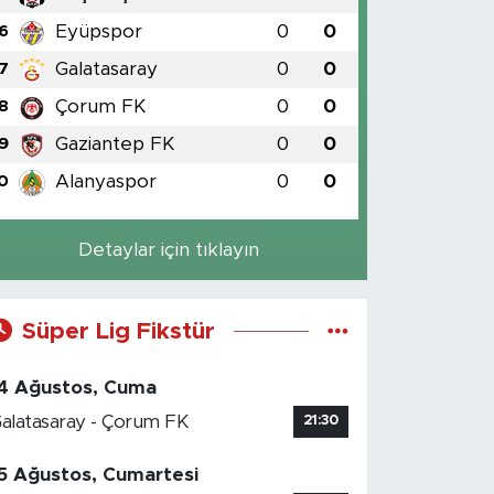
Eyüpspor
0
0
6
Galatasaray
0
0
7
Çorum FK
0
0
8
Gaziantep FK
0
0
9
Alanyaspor
0
0
0
Detaylar için tıklayın
Süper Lig Fikstür
4 Ağustos, Cuma
alatasaray - Çorum FK
21:30
5 Ağustos, Cumartesi