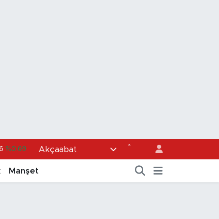
°
Akçaabat
6
%0.06
700
%0.1
k
Manşet
38
%0.21
4
%0.32