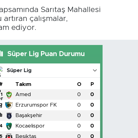
kapsamında Sarıtaş Mahallesi
artıran çalışmalar,
am ediyor.
Süper Lig Puan Durumu
Süper Lig
#
Takım
O
P
Amed
0
0
1
Erzurumspor FK
0
0
2
Başakşehir
0
0
3
Kocaelispor
0
0
4
Beşiktaş
0
0
5