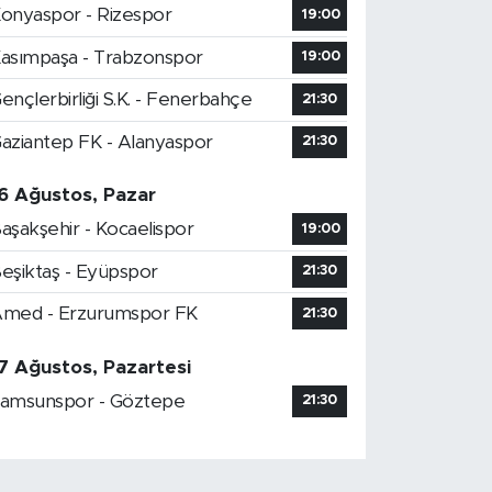
onyaspor - Rizespor
19:00
asımpaşa - Trabzonspor
19:00
ençlerbirliği S.K. - Fenerbahçe
21:30
aziantep FK - Alanyaspor
21:30
6 Ağustos, Pazar
aşakşehir - Kocaelispor
19:00
eşiktaş - Eyüpspor
21:30
med - Erzurumspor FK
21:30
7 Ağustos, Pazartesi
amsunspor - Göztepe
21:30