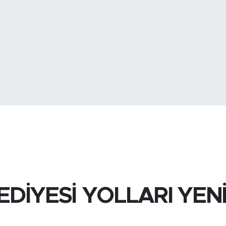
BİST100
13.
BITCOIN
3.074.967,1
DİYESİ YOLLARI YEN