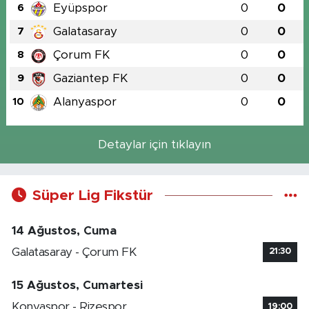
Eyüpspor
0
0
6
Galatasaray
0
0
7
Çorum FK
0
0
8
Gaziantep FK
0
0
9
Alanyaspor
0
0
10
Detaylar için tıklayın
Süper Lig Fikstür
14 Ağustos, Cuma
Galatasaray - Çorum FK
21:30
15 Ağustos, Cumartesi
Konyaspor - Rizespor
19:00