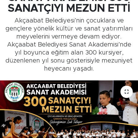
SANATÇIYI MEZUN ETTİ
Medya
Akçaabat Belediyesi’nin çocuklara ve
Sağlık
gençlere yönelik kültür ve sanat yatırımları
meyvelerini vermeye devam ediyor.
Siyaset
Akçaabat Belediyesi Sanat Akademisi’nde
yıl boyunca eğitim alan 300 kursiyer,
Teknoloji
düzenlenen yıl sonu gösterisiyle mezuniyet
heyecanı yaşadı.
GURBETTEN SILAYA
Foto Galeri
Köşe Yazarları
Manşet
Ulusal Son Dakika Haberleri