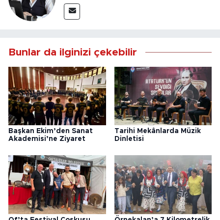
Bunlar da ilginizi çekebilir
Başkan Ekim’den Sanat
Tarihi Mekânlarda Müzik
Akademisi’ne Ziyaret
Dinletisi
Of’ta Festival Coşkusu
Örnekalan’a 7 Kilometrelik