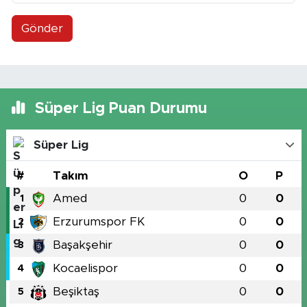
Gönder
Süper Lig Puan Durumu
Süper Lig
#
Takım
O
P
Amed
0
0
1
Erzurumspor FK
0
0
2
Başakşehir
0
0
3
Kocaelispor
0
0
4
Beşiktaş
0
0
5