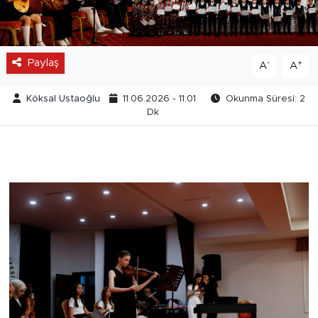
Paylaş
-
+
A
A
Köksal Ustaoğlu
11.06.2026 - 11:01
Okunma Süresi: 2
Dk