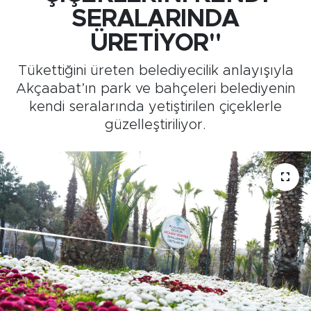
SERALARINDA
Medya
ÜRETİYOR"
Sağlık
Tükettiğini üreten belediyecilik anlayışıyla
Akçaabat’ın park ve bahçeleri belediyenin
Siyaset
kendi seralarında yetiştirilen çiçeklerle
güzelleştiriliyor.
Teknoloji
GURBETTEN SILAYA
Foto Galeri
Köşe Yazarları
Manşet
Ulusal Son Dakika Haberleri