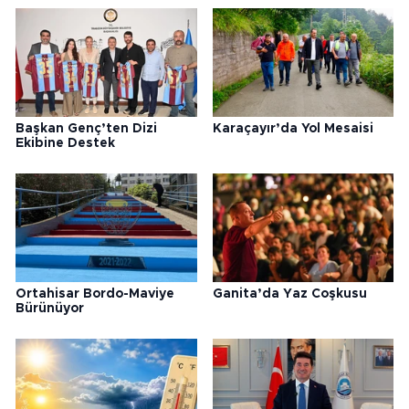
Başkan Genç’ten Dizi
Karaçayır’da Yol Mesaisi
Ekibine Destek
Ortahisar Bordo-Maviye
Ganita’da Yaz Coşkusu
Bürünüyor