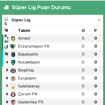
Süper Lig Puan Durumu
Süper Lig
#
Takım
O
P
Amed
0
0
1
Erzurumspor FK
0
0
2
Başakşehir
0
0
3
Kocaelispor
0
0
4
Beşiktaş
0
0
5
Eyüpspor
0
0
6
Galatasaray
0
0
7
Çorum FK
0
0
8
Gaziantep FK
0
0
9