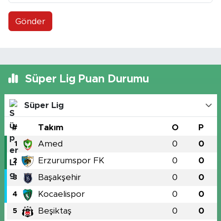
Gönder
Süper Lig Puan Durumu
Süper Lig
#
Takım
O
P
Amed
0
0
1
Erzurumspor FK
0
0
2
Başakşehir
0
0
3
Kocaelispor
0
0
4
Beşiktaş
0
0
5