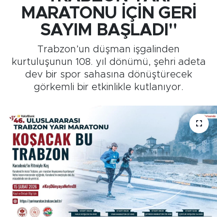
MARATONU İÇİN GERİ
Medya
SAYIM BAŞLADI"
Sağlık
Trabzon’un düşman işgalinden
kurtuluşunun 108. yıl dönümü, şehri adeta
Siyaset
dev bir spor sahasına dönüştürecek
görkemli bir etkinlikle kutlanıyor.
Teknoloji
GURBETTEN SILAYA
Foto Galeri
Köşe Yazarları
Manşet
Ulusal Son Dakika Haberleri