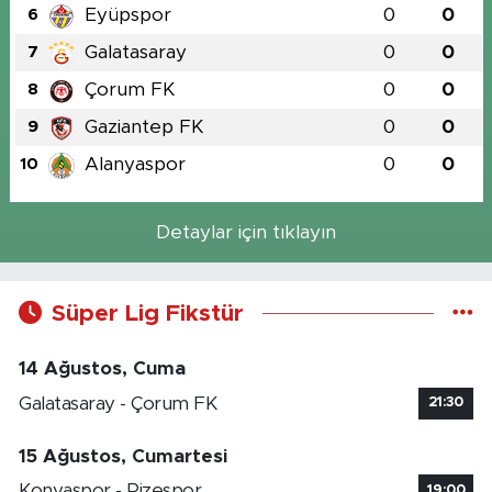
Eyüpspor
0
0
6
Galatasaray
0
0
7
Çorum FK
0
0
8
Gaziantep FK
0
0
9
Alanyaspor
0
0
10
Detaylar için tıklayın
Süper Lig Fikstür
14 Ağustos, Cuma
Galatasaray - Çorum FK
21:30
15 Ağustos, Cumartesi
Konyaspor - Rizespor
19:00