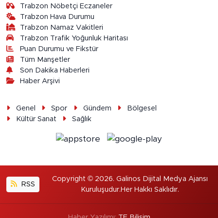
Trabzon Nöbetçi Eczaneler
Trabzon Hava Durumu
Trabzon Namaz Vakitleri
Trabzon Trafik Yoğunluk Haritası
Puan Durumu ve Fikstür
Tüm Manşetler
Son Dakika Haberleri
Haber Arşivi
Genel
Spor
Gündem
Bölgesel
Kültür Sanat
Sağlık
Copyright © 2026. Galinos Dijital Medya Ajansı
RSS
Kuruluşudur.Her Hakkı Saklıdır.
Haber Yazılımı:
TE Bilişim