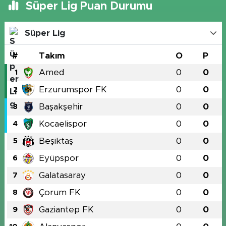
Süper Lig Puan Durumu
Süper Lig
#
Takım
O
P
Amed
0
0
1
Erzurumspor FK
0
0
2
Başakşehir
0
0
3
Kocaelispor
0
0
4
Beşiktaş
0
0
5
Eyüpspor
0
0
6
Galatasaray
0
0
7
Çorum FK
0
0
8
Gaziantep FK
0
0
9