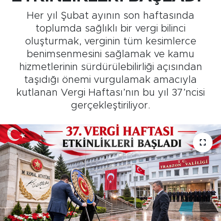
Her yıl Şubat ayının son haftasında
Medya
toplumda sağlıklı bir vergi bilinci
oluşturmak, verginin tüm kesimlerce
Sağlık
benimsenmesini sağlamak ve kamu
hizmetlerinin sürdürülebilirliği açısından
Siyaset
taşıdığı önemi vurgulamak amacıyla
kutlanan Vergi Haftası’nın bu yıl 37’ncisi
Teknoloji
gerçekleştiriliyor.
GURBETTEN SILAYA
Foto Galeri
Köşe Yazarları
Manşet
Ulusal Son Dakika Haberleri