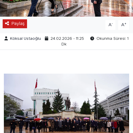
Paylaş
-
+
A
A
Köksal Ustaoğlu
24.02.2026 - 11:25
Okunma Süresi: 1
Dk