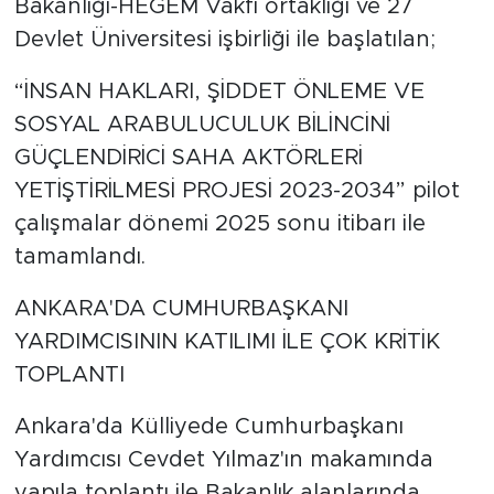
Bakanlığı-HEGEM Vakfı ortaklığı ve 27
Devlet Üniversitesi işbirliği ile başlatılan;
“İNSAN HAKLARI, ŞİDDET ÖNLEME VE
SOSYAL ARABULUCULUK BİLİNCİNİ
GÜÇLENDİRİCİ SAHA AKTÖRLERİ
YETİŞTİRİLMESİ PROJESİ 2023-2034” pilot
çalışmalar dönemi 2025 sonu itibarı ile
tamamlandı.
ANKARA'DA CUMHURBAŞKANI
YARDIMCISININ KATILIMI İLE ÇOK KRİTİK
TOPLANTI
Ankara'da Külliyede Cumhurbaşkanı
Yardımcısı Cevdet Yılmaz'ın makamında
yapıla toplantı ile Bakanlık alanlarında