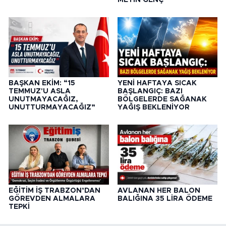
METİN GENÇ
BAŞKAN EKİM: “15
YENİ HAFTAYA SICAK
TEMMUZ'U ASLA
BAŞLANGIÇ: BAZI
UNUTMAYACAĞIZ,
BÖLGELERDE SAĞANAK
UNUTTURMAYACAĞIZ”
YAĞIŞ BEKLENİYOR
EĞİTİM İŞ TRABZON’DAN
AVLANAN HER BALON
GÖREVDEN ALMALARA
BALIĞINA 35 LİRA ÖDEME
TEPKİ