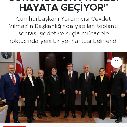
HAYATA GEÇİYOR"
Medya
Cumhurbaşkanı Yardımcısı Cevdet
Sağlık
Yılmaz'ın Başkanlığında yapılan toplantı
sonrası şiddet ve suçla mücadele
Siyaset
noktasında yeni bir yol haritası belirlendi.
Teknoloji
GURBETTEN SILAYA
Foto Galeri
Köşe Yazarları
Manşet
Ulusal Son Dakika Haberleri