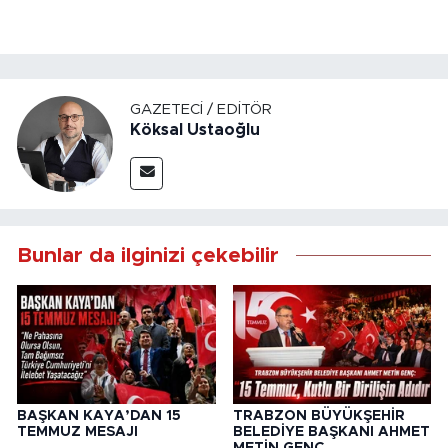
GAZETECI / EDITÖR
Köksal Ustaoğlu
Bunlar da ilginizi çekebilir
BAŞKAN KAYA’DAN 15
TRABZON BÜYÜKŞEHİR
TEMMUZ MESAJI
BELEDİYE BAŞKANI AHMET