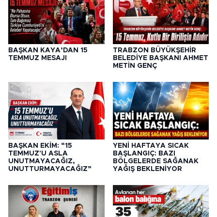
BAŞKAN KAYA’DAN 15
TRABZON BÜYÜKŞEHİR
TEMMUZ MESAJI
BELEDİYE BAŞKANI AHMET
METİN GENÇ
BAŞKAN EKİM: “15
YENİ HAFTAYA SICAK
TEMMUZ'U ASLA
BAŞLANGIÇ: BAZI
UNUTMAYACAĞIZ,
BÖLGELERDE SAĞANAK
UNUTTURMAYACAĞIZ”
YAĞIŞ BEKLENİYOR