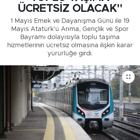
ÜCRETSİZ OLACAK"
Medya
1 Mayıs Emek ve Dayanışma Günü ile 19
Sağlık
Mayıs Atatürk’ü Anma, Gençlik ve Spor
Bayramı dolayısıyla toplu taşıma
Siyaset
hizmetlerinin ücretsiz olmasına ilişkin karar
yürürlüğe girdi.
Teknoloji
GURBETTEN SILAYA
Foto Galeri
Köşe Yazarları
Manşet
Ulusal Son Dakika Haberleri