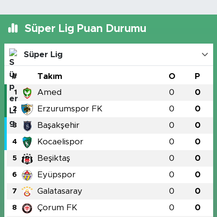
Süper Lig Puan Durumu
Süper Lig
#
Takım
O
P
Amed
0
0
1
Erzurumspor FK
0
0
2
Başakşehir
0
0
3
Kocaelispor
0
0
4
Beşiktaş
0
0
5
Eyüpspor
0
0
6
Galatasaray
0
0
7
Çorum FK
0
0
8